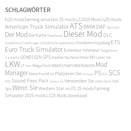
SCHLAGWÖRTER
fs25 mods
farming simulator 25 mods
LS2025 Mods
ls25 mods
ATS
American Truck Simulator
DAF
BMW
Das Auto
Dieser Mod
Der Mod
DLC
Die Karte
Diese Karte
ETS
Erweiterte Kopplung
Erforderliche Spielversion
Empfohlene Einstellungen
Euro Truck Simulator
Exterieur Interieur
Freightliner
GPS
GENIESSEN
KH
Kaufen Sie
Cascadia
Keine Fehler
Laden Sie
LKW
Mod
LT
Mega Pack
MINDESTANFORDERUNGEN
MAN
SCS
Manager
PS
Platzieren Sie
Neue Fracht
RJL
NG
Portugal
Sound Fixes Pack
Verwenden Sie
Viel
SISL
Stellen Sie
Vielen Dank
Wenn Sie
Western Star
FS 25 mods
Farming
Spa
XBS
Simulator 2025 mods
LS25 Mods download