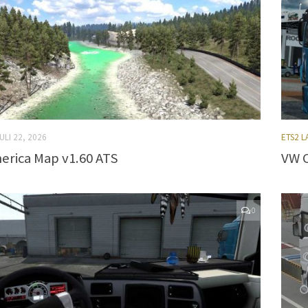
ULI 22, 2026
ETS2 
erica Map v1.60 ATS
VW C
0