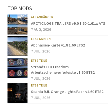
TOP MODS
ATS ANHÄNGER
ARCTIC LOGS TRAILERS v9.0 1.60-1.61.x ATS
7 AUG, 2026
ETS2 KARTEN
Abchasien-Karte v1.8 1.60 ETS2
7 JUL, 2026
ETS2 TEILE
Strands LED Freedom
Arbeitsscheinwerferleiste v1.60 ETS2
7 JUL, 2026
ETS2 TEILE
Scania RJL Orange Lights Pack v1.60 ETS2
7 JUL, 2026