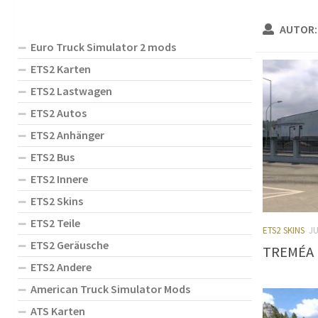
AUTOR
Euro Truck Simulator 2 mods
ETS2 Karten
ETS2 Lastwagen
ETS2 Autos
ETS2 Anhänger
ETS2 Bus
ETS2 Innere
ETS2 Skins
ETS2 Teile
ETS2 SKINS
JU
ETS2 Geräusche
TREMÉA M
ETS2 Andere
American Truck Simulator Mods
ATS Karten