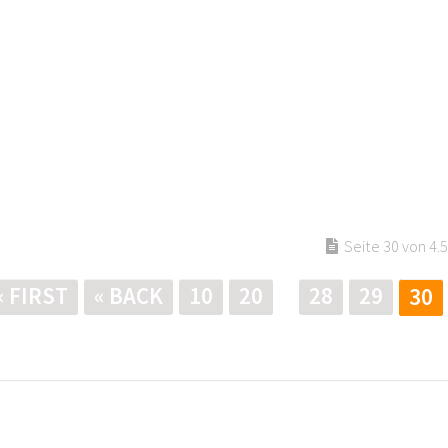
Seite 30 von 4.
« FIRST
« BACK
10
20
28
29
30