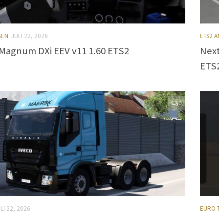
GEN
JULI 22, 2026
ETS2 
Magnum DXi EEV v11 1.60 ETS2
Next
ETS
0
LI 22, 2026
EURO 