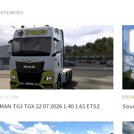
:
ETS2MODS
0
LI 22, 2026
ETS2 
AN TG3 TGX 22 07 2026 1.40 1.61 ETS2
Soun
0