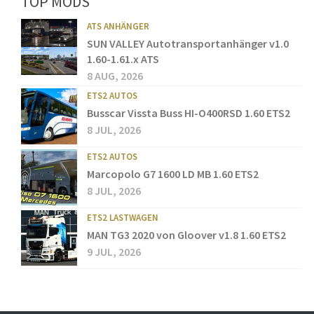
TOP MODS
ATS ANHÄNGER
SUN VALLEY Autotransportanhänger v1.0
1.60-1.61.x ATS
8 AUG, 2026
ETS2 AUTOS
Busscar Vissta Buss HI-O400RSD 1.60 ETS2
8 JUL, 2026
ETS2 AUTOS
Marcopolo G7 1600 LD MB 1.60 ETS2
8 JUL, 2026
ETS2 LASTWAGEN
MAN TG3 2020 von Gloover v1.8 1.60 ETS2
9 JUL, 2026