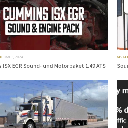
HE
MAI 7, 2024
ATS G
ISX EGR Sound- und Motorpaket 1.49 ATS
Soun
0