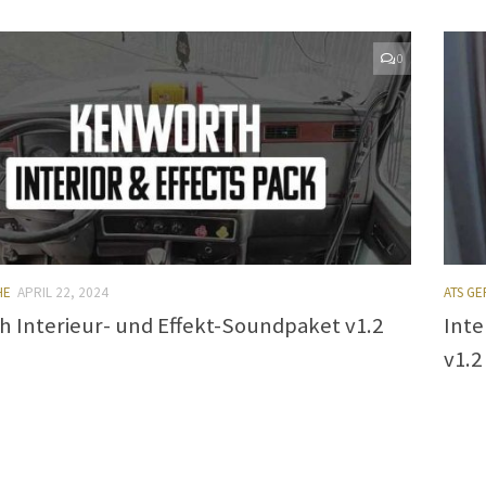
0
HE
APRIL 22, 2024
ATS G
 Interieur- und Effekt-Soundpaket v1.2
Inte
v1.2