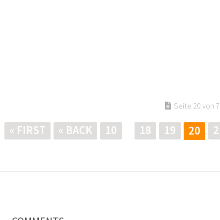
Seite 20 von 7
« FIRST
« BACK
10
18
19
2
20