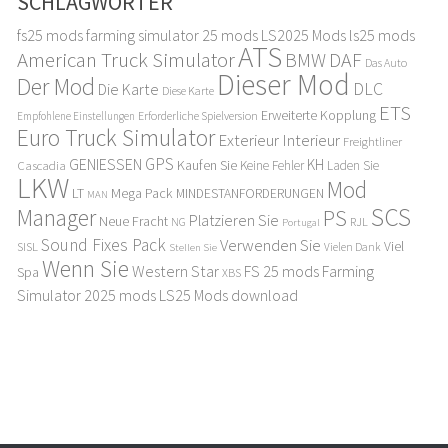
SCHLAGWÖRTER
fs25 mods
farming simulator 25 mods
LS2025 Mods
ls25 mods
ATS
American Truck Simulator
DAF
BMW
Das Auto
Dieser Mod
Der Mod
DLC
Die Karte
Diese Karte
ETS
Erweiterte Kopplung
Erforderliche Spielversion
Empfohlene Einstellungen
Euro Truck Simulator
Exterieur Interieur
Freightliner
GPS
GENIESSEN
KH
Kaufen Sie
Cascadia
Keine Fehler
Laden Sie
LKW
Mod
LT
Mega Pack
MINDESTANFORDERUNGEN
MAN
SCS
Manager
PS
Platzieren Sie
Neue Fracht
RJL
NG
Portugal
Sound Fixes Pack
Verwenden Sie
Viel
SISL
Stellen Sie
Vielen Dank
Wenn Sie
Western Star
FS 25 mods
Farming
Spa
XBS
Simulator 2025 mods
LS25 Mods download