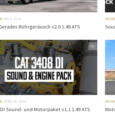
HE
MAI 4, 2024
ATS G
Gerades Rohrgeräusch v2.0 1.49 ATS
Soun
0
HE
APRIL 30, 2024
ATS G
DI Sound- und Motorpaket v1.1 1.49 ATS
Moto