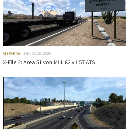
ATS KARTEN
JANUAR 26, 2026
X-File 2: Area 51 von MLH82 v1.57 ATS
0