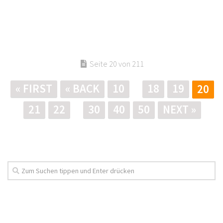
Seite 20 von 211
« FIRST
« BACK
10
18
19
20
21
22
30
40
50
NEXT »