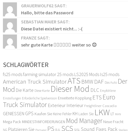
GRAUERWOLF62 SAGT:
Hallo, bitte das Password
SEBASTIAN MAIER SAGT:
Diese Datei existiert nicht... :-(
FRANZE SAGT:
sehr gute Karte 👍🏻👍🏻👍🏻 weiter so 😊
SCHLAGWÖRTER
fs25 mods
farming simulator 25 mods
LS2025 Mods
ls25 mods
ATS
Der
American Truck Simulator
DAF
BMW
Das Auto
Dieser Mod
Mod
DLC
Die Karte
Diese Karte
Empfohlene
Euro
ETS
Erweiterte Kopplung
Erforderliche Spielversion
Einstellungen
Truck Simulator
Exterieur Interieur
Freightliner Cascadia
LKW
GPS
GENIESSEN
KH
Kaufen Sie
LT
Keine Fehler
Laden Sie
MAN
Mod Manager
Mega Pack
Neue Fracht
MINDESTANFORDERUNGEN
SCS
PS
Sound Fixes Pack
Platzieren Sie
SISL
RJL
NG
Stellen
Portugal