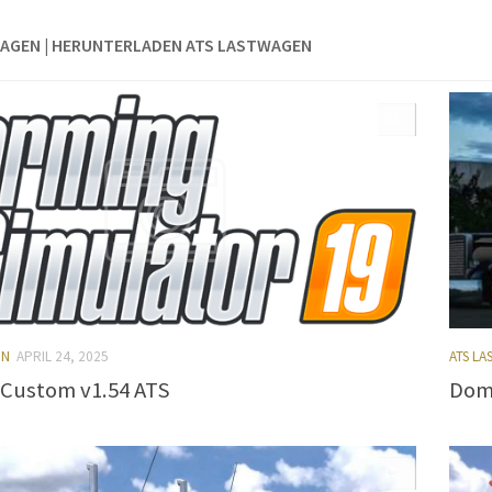
AGEN | HERUNTERLADEN ATS LASTWAGEN
0
EN
APRIL 24, 2025
ATS L
Custom v1.54 ATS
Dom 
0