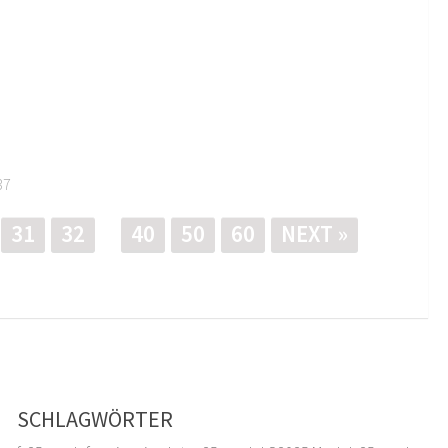
37
31
32
40
50
60
NEXT »
SCHLAGWÖRTER