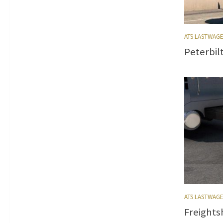
ATS LASTWAG
Peterbilt
ATS LASTWAG
Freights