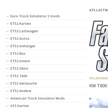
ATS LASTW
Euro Truck Simulator 2 mods
ETS2 Karten
ETS2 Lastwagen
ETS2 Autos
ETS2 Anhänger
ETS2 Bus
ETS2 Innere
ETS2 Skins
ETS2 Teile
ATS LASTWAG
ETS2 Geräusche
KW T800 
ETS2 Andere
American Truck Simulator Mods
ATS Karten