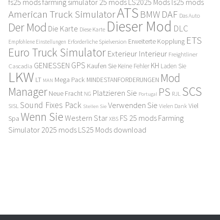
fs25 mods
farming simulator 25 mods
LS2025 Mods
ls25 mods
ATS
American Truck Simulator
DAF
BMW
Das Auto
Dieser Mod
Der Mod
DLC
Die Karte
Diese Karte
ETS
Erweiterte Kopplung
Erforderliche Spielversion
Empfohlene Einstellungen
Euro Truck Simulator
Exterieur Interieur
Freightliner
GPS
GENIESSEN
KH
Kaufen Sie
Cascadia
Keine Fehler
Laden Sie
LKW
Mod
LT
Mega Pack
MINDESTANFORDERUNGEN
MAN
SCS
Manager
PS
Platzieren Sie
Neue Fracht
RJL
NG
Portugal
Sound Fixes Pack
Verwenden Sie
Viel
SISL
Stellen Sie
Vielen Dank
Wenn Sie
Western Star
FS 25 mods
Farming
Spa
XBS
Simulator 2025 mods
LS25 Mods download