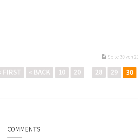
Seite 30 von 2
« FIRST
« BACK
10
20
28
29
30
COMMENTS