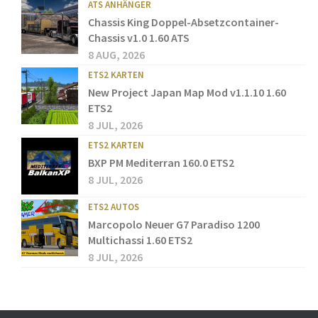
ATS ANHÄNGER
Chassis King Doppel-Absetzcontainer-
Chassis v1.0 1.60 ATS
8 AUG, 2026
ETS2 KARTEN
New Project Japan Map Mod v1.1.10 1.60
ETS2
8 JUL, 2026
ETS2 KARTEN
BXP PM Mediterran 160.0 ETS2
8 JUL, 2026
ETS2 AUTOS
Marcopolo Neuer G7 Paradiso 1200
Multichassi 1.60 ETS2
8 JUL, 2026