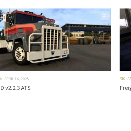
0
EN
APRIL 14, 2025
ATS L
D v2.2.3 ATS
Frei