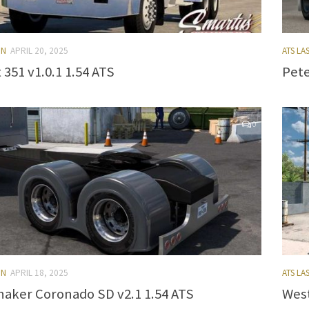
EN
APRIL 20, 2025
ATS L
 351 v1.0.1 1.54 ATS
Pete
0
EN
APRIL 18, 2025
ATS L
haker Coronado SD v2.1 1.54 ATS
West