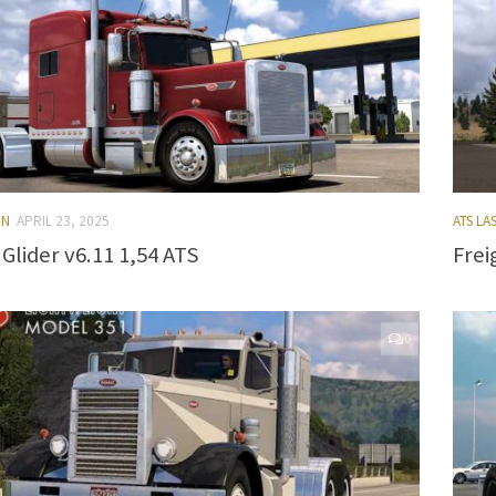
EN
APRIL 23, 2025
ATS L
Glider v6.11 1,54 ATS
Frei
0