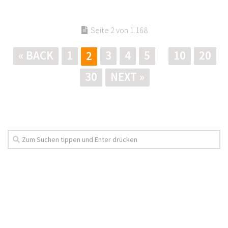
Seite 2 von 1.168
« BACK
1
3
4
5
10
20
2
30
NEXT »