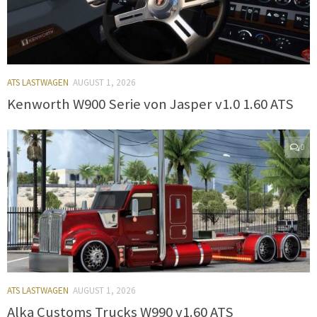
ATS LASTWAGEN
AUGUST 1, 2026
Kenworth W900 Serie von Jasper v1.0 1.60 ATS
0
ATS LASTWAGEN
AUGUST 1, 2026
Alka Customs Trucks W990 v1.60 ATS