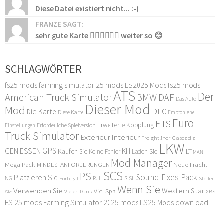
Diese Datei existiert nicht... :-(
FRANZE SAGT:
sehr gute Karte 👍🏻👍🏻👍🏻 weiter so 😊
SCHLAGWÖRTER
fs25 mods
farming simulator 25 mods
LS2025 Mods
ls25 mods
ATS
Der
American Truck Simulator
DAF
BMW
Das Auto
Dieser Mod
Mod
DLC
Die Karte
Diese Karte
Empfohlene
Euro
ETS
Erweiterte Kopplung
Erforderliche Spielversion
Einstellungen
Truck Simulator
Exterieur Interieur
Freightliner Cascadia
LKW
GPS
GENIESSEN
KH
Kaufen Sie
LT
Keine Fehler
Laden Sie
MAN
Mod Manager
Mega Pack
Neue Fracht
MINDESTANFORDERUNGEN
SCS
PS
Sound Fixes Pack
Platzieren Sie
SISL
RJL
NG
Stellen
Portugal
Wenn Sie
Verwenden Sie
Western Star
Viel Spa
XBS
Sie
Vielen Dank
FS 25 mods
Farming Simulator 2025 mods
LS25 Mods download