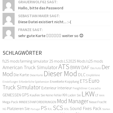
GRAUERWOLF62 SAGT:
Hallo, bitte das Password
SEBASTIAN MAIER SAGT:
Diese Datei existiert nicht... :-(
FRANZE SAGT:
sehr gute Karte 👍🏻👍🏻👍🏻 weiter so 😊
SCHLAGWÖRTER
fs25 mods
farming simulator 25 mods
LS2025 Mods
ls25 mods
ATS
Der
American Truck Simulator
DAF
BMW
Das Auto
Dieser Mod
Mod
DLC
Die Karte
Diese Karte
Empfohlene
Euro
ETS
Erweiterte Kopplung
Erforderliche Spielversion
Einstellungen
Truck Simulator
Exterieur Interieur
Freightliner Cascadia
LKW
GPS
GENIESSEN
KH
Kaufen Sie
LT
Keine Fehler
Laden Sie
MAN
Mod Manager
Mega Pack
Neue Fracht
MINDESTANFORDERUNGEN
SCS
PS
Sound Fixes Pack
Platzieren Sie
SISL
RJL
NG
Stellen
Portugal