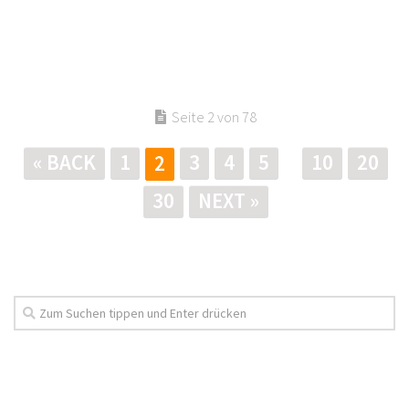
Seite 2 von 78
« BACK
1
3
4
5
10
20
2
30
NEXT »