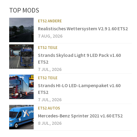
TOP MODS
ETS2 ANDERE
Realistisches Wettersystem V2.9 1.60 ETS2
7 AUG, 2026
ETS2 TEILE
Strands Skyload Light 9 LED Pack v1.60
ETS2
7 JUL, 2026
ETS2 TEILE
Strands HI-LO LED-Lampenpaket v1.60
ETS2
7 JUL, 2026
ETS2 AUTOS
Mercedes-Benz Sprinter 2021 v1.60 ETS2
8 JUL, 2026