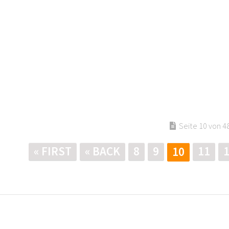
Seite 10 von 4
« FIRST
« BACK
8
9
11
10