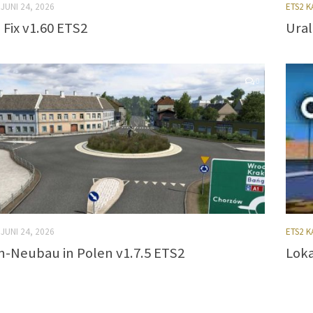
JUNI 24, 2026
ETS2 
Fix v1.60 ETS2
Ural
0
JUNI 24, 2026
ETS2 
n-Neubau in Polen v1.7.5 ETS2
Loka