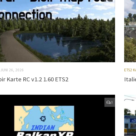
0
JUNI 26, 2026
ETS2 
bir Karte RC v1.2 1.60 ETS2
Ital
0