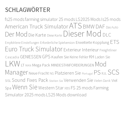
SCHLAGWÖRTER
fs25 mods
farming simulator 25 mods
LS2025 Mods
ls25 mods
ATS
American Truck Simulator
DAF
BMW
Das Auto
Dieser Mod
Der Mod
DLC
Die Karte
Diese Karte
ETS
Erweiterte Kopplung
Erforderliche Spielversion
Empfohlene Einstellungen
Euro Truck Simulator
Exterieur Interieur
Freightliner
GPS
GENIESSEN
KH
Kaufen Sie
Cascadia
Keine Fehler
Laden Sie
LKW
Mod
LT
Mega Pack
MINDESTANFORDERUNGEN
MAN
SCS
Manager
PS
Platzieren Sie
Neue Fracht
RJL
NG
Portugal
Sound Fixes Pack
Verwenden Sie
Viel
SISL
Stellen Sie
Vielen Dank
Wenn Sie
Western Star
FS 25 mods
Farming
Spa
XBS
Simulator 2025 mods
LS25 Mods download