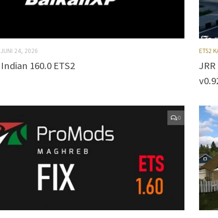
JUNI 24, 2026
ETS2 
Indian 160.0 ETS2
JRR 
v0.9
0