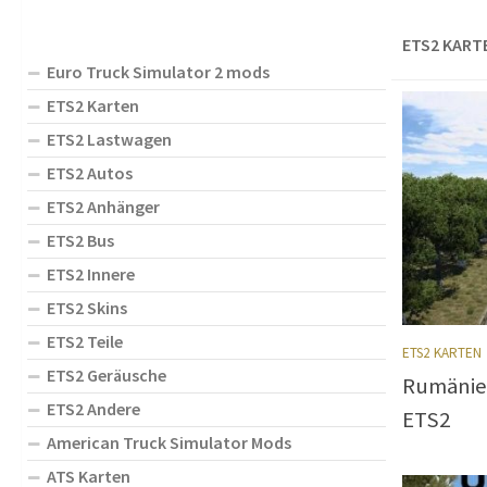
ETS2 KART
Euro Truck Simulator 2 mods
ETS2 Karten
ETS2 Lastwagen
ETS2 Autos
ETS2 Anhänger
ETS2 Bus
ETS2 Innere
ETS2 Skins
ETS2 Teile
ETS2 KARTEN
ETS2 Geräusche
Rumänie
ETS2 Andere
ETS2
American Truck Simulator Mods
ATS Karten