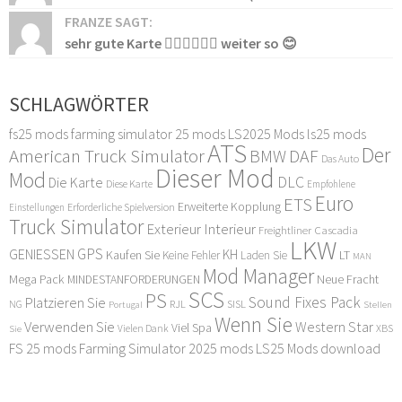
FRANZE SAGT:
sehr gute Karte 👍🏻👍🏻👍🏻 weiter so 😊
SCHLAGWÖRTER
fs25 mods
farming simulator 25 mods
LS2025 Mods
ls25 mods
ATS
Der
American Truck Simulator
DAF
BMW
Das Auto
Dieser Mod
Mod
DLC
Die Karte
Diese Karte
Empfohlene
Euro
ETS
Erweiterte Kopplung
Erforderliche Spielversion
Einstellungen
Truck Simulator
Exterieur Interieur
Freightliner Cascadia
LKW
GPS
GENIESSEN
KH
Kaufen Sie
LT
Keine Fehler
Laden Sie
MAN
Mod Manager
Mega Pack
Neue Fracht
MINDESTANFORDERUNGEN
SCS
PS
Sound Fixes Pack
Platzieren Sie
SISL
RJL
NG
Stellen
Portugal
Wenn Sie
Verwenden Sie
Western Star
Viel Spa
XBS
Sie
Vielen Dank
FS 25 mods
Farming Simulator 2025 mods
LS25 Mods download