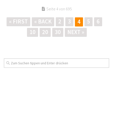
Seite 4 von 695
« FIRST
« BACK
2
3
5
6
4
10
20
30
NEXT »