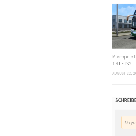
Marcopolo P
1.41 ETS2
AUGUST 22, 2
SCHREIB
Do y