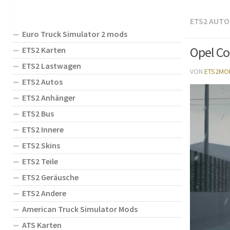
ETS2 AUTO
Euro Truck Simulator 2 mods
Opel Co
ETS2 Karten
ETS2 Lastwagen
VON
ETS2MO
ETS2 Autos
ETS2 Anhänger
ETS2 Bus
ETS2 Innere
ETS2 Skins
ETS2 Teile
ETS2 Geräusche
ETS2 Andere
American Truck Simulator Mods
ATS Karten