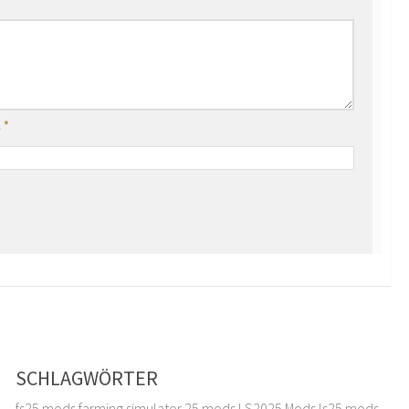
l
*
SCHLAGWÖRTER
fs25 mods
farming simulator 25 mods
LS2025 Mods
ls25 mods