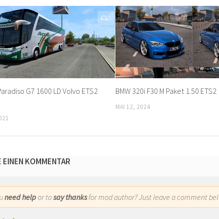
0
aradiso G7 1600 LD Volvo ETS2
BMW 320i F30 M Paket 1.50 ETS2
MAI 12, 2024
021
E EINEN KOMMENTAR
ou
need help
or to
say thanks
for mod author? Just leave a comment bel