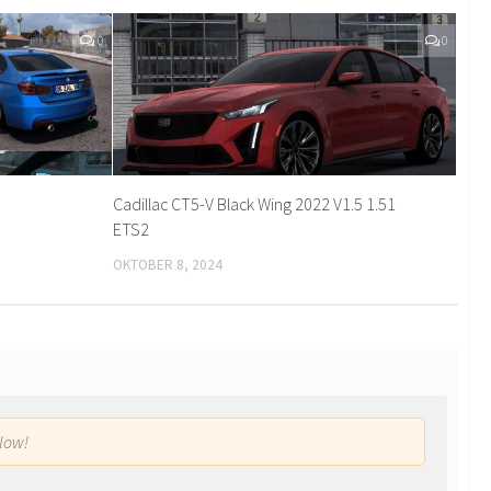
0
0
Cadillac CT5-V Black Wing 2022 V1.5 1.51
ETS2
OKTOBER 8, 2024
low!