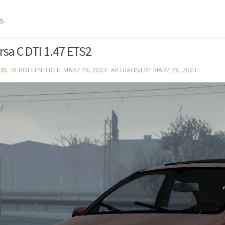
S
rsa С DTI 1.47 ETS2
DS
· VERÖFFENTLICHT
MÄRZ 28, 2023
· AKTUALISIERT
MÄRZ 28, 2023