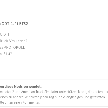
 С DTI 1.47 ETS2
 С DTI
 Truck Simulator 2
GSPROTOKOLL
 auf 1.47
en diese Mods verwendet:
imulator 2 und American Truck Simulator unterstützen Mods, die kostenlose
onen zu ändern. Wir bieten jeden Tag nur die langlebigen und getesteten
bitte unten einen Kommentar.