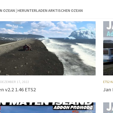
N OZEAN | HERUNTERLADEN ARKTISCHEN OZEAN
0
DEZEMBER 17, 2022
ETS2 
n v2.2 1.46 ETS2
Jan 
0