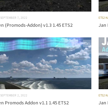
SEPTEMBER 7, 2022
ETS2 
n (Promods-Addon) v1.3 1.45 ETS2
Jan 
0
SEPTEMBER 2, 2022
ETS2 
n Promods Addon v1.1 1.45 ETS2
Jan 