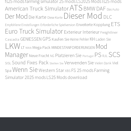
fs25 mods
farming simulator 25 mods
LS2025 Mods
ls25 mods
ATS
American Truck Simulator
DAF
BMW
Das Auto
Dieser Mod
Der Mod
DLC
Die Karte
Diese Karte
ETS
Erweiterte Kopplung
Erforderliche Spielversion
Empfohlene Einstellungen
Euro Truck Simulator
Exterieur Interieur
Freightliner
GPS
GENIESSEN
KH
Kaufen Sie
Cascadia
Keine Fehler
Laden Sie
LKW
Mod
LT
Mega Pack
MINDESTANFORDERUNGEN
MAN
SCS
Manager
PS
Platzieren Sie
Neue Fracht
RJL
NG
Portugal
Sound Fixes Pack
Verwenden Sie
Viel
SISL
Stellen Sie
Vielen Dank
Wenn Sie
Western Star
FS 25 mods
Farming
Spa
XBS
Simulator 2025 mods
LS25 Mods download