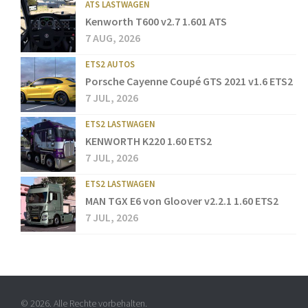
ATS LASTWAGEN
Kenworth T600 v2.7 1.601 ATS
7 AUG, 2026
ETS2 AUTOS
Porsche Cayenne Coupé GTS 2021 v1.6 ETS2
7 JUL, 2026
ETS2 LASTWAGEN
KENWORTH K220 1.60 ETS2
7 JUL, 2026
ETS2 LASTWAGEN
MAN TGX E6 von Gloover v2.2.1 1.60 ETS2
7 JUL, 2026
© 2026. Alle Rechte vorbehalten.