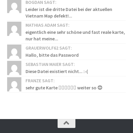
BOGDAN SAGT:
Leider ist die dritte Datei bei der aktuellen
Vietnam Map defekt!...
MATHIAS ADAM SAGT:
eigentlich eine sehr schöne und fast reale karte,
nur hat meine...
GRAUERWOLF62 SAGT:
Hallo, bitte das Password
SEBASTIAN MAIER SAGT:
Diese Datei existiert nicht... :-(
FRANZE SAGT:
sehr gute Karte 👍🏻👍🏻👍🏻 weiter so 😊