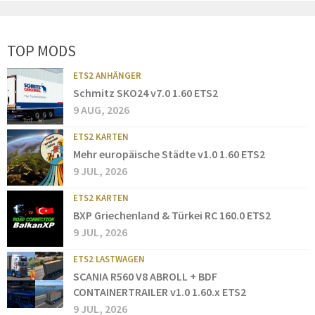
TOP MODS
ETS2 ANHÄNGER
Schmitz SKO24 v7.0 1.60 ETS2
9 AUG, 2026
ETS2 KARTEN
Mehr europäische Städte v1.0 1.60 ETS2
9 JUL, 2026
ETS2 KARTEN
BXP Griechenland & Türkei RC 160.0 ETS2
9 JUL, 2026
ETS2 LASTWAGEN
SCANIA R560 V8 ABROLL + BDF
CONTAINERTRAILER v1.0 1.60.x ETS2
9 JUL, 2026