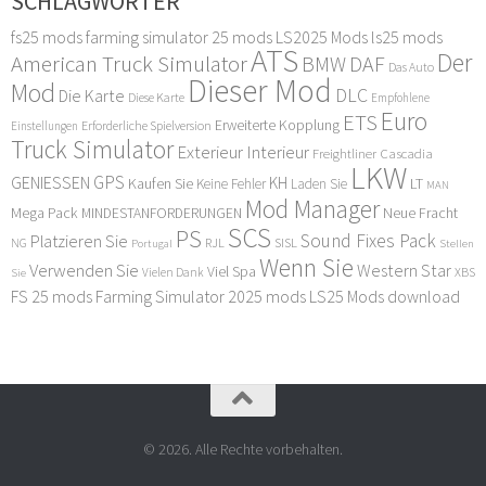
SCHLAGWÖRTER
fs25 mods
farming simulator 25 mods
LS2025 Mods
ls25 mods
ATS
Der
American Truck Simulator
DAF
BMW
Das Auto
Dieser Mod
Mod
DLC
Die Karte
Diese Karte
Empfohlene
Euro
ETS
Erweiterte Kopplung
Erforderliche Spielversion
Einstellungen
Truck Simulator
Exterieur Interieur
Freightliner Cascadia
LKW
GPS
GENIESSEN
KH
Kaufen Sie
LT
Keine Fehler
Laden Sie
MAN
Mod Manager
Mega Pack
Neue Fracht
MINDESTANFORDERUNGEN
SCS
PS
Sound Fixes Pack
Platzieren Sie
SISL
RJL
NG
Stellen
Portugal
Wenn Sie
Verwenden Sie
Western Star
Viel Spa
XBS
Sie
Vielen Dank
FS 25 mods
Farming Simulator 2025 mods
LS25 Mods download
© 2026. Alle Rechte vorbehalten.