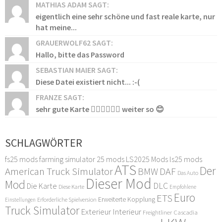
MATHIAS ADAM SAGT:
eigentlich eine sehr schöne und fast reale karte, nur
hat meine...
GRAUERWOLF62 SAGT:
Hallo, bitte das Password
SEBASTIAN MAIER SAGT:
Diese Datei existiert nicht... :-(
FRANZE SAGT:
sehr gute Karte 👍🏻👍🏻👍🏻 weiter so 😊
SCHLAGWÖRTER
fs25 mods
farming simulator 25 mods
LS2025 Mods
ls25 mods
ATS
Der
American Truck Simulator
DAF
BMW
Das Auto
Dieser Mod
Mod
DLC
Die Karte
Diese Karte
Empfohlene
Euro
ETS
Erweiterte Kopplung
Erforderliche Spielversion
Einstellungen
Truck Simulator
Exterieur Interieur
Freightliner Cascadia