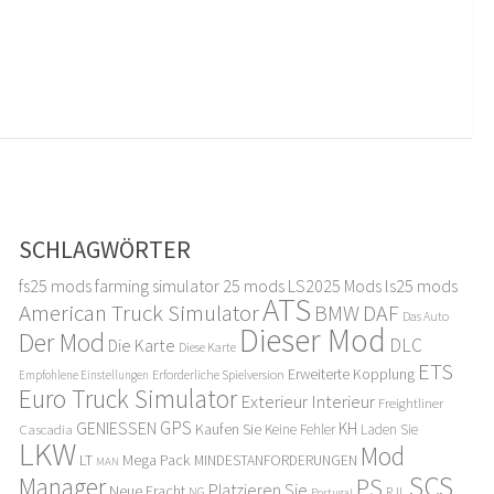
SCHLAGWÖRTER
fs25 mods
farming simulator 25 mods
LS2025 Mods
ls25 mods
ATS
American Truck Simulator
DAF
BMW
Das Auto
Dieser Mod
Der Mod
DLC
Die Karte
Diese Karte
ETS
Erweiterte Kopplung
Erforderliche Spielversion
Empfohlene Einstellungen
Euro Truck Simulator
Exterieur Interieur
Freightliner
GPS
GENIESSEN
KH
Kaufen Sie
Cascadia
Keine Fehler
Laden Sie
LKW
Mod
LT
Mega Pack
MINDESTANFORDERUNGEN
MAN
SCS
Manager
PS
Platzieren Sie
Neue Fracht
RJL
NG
Portugal