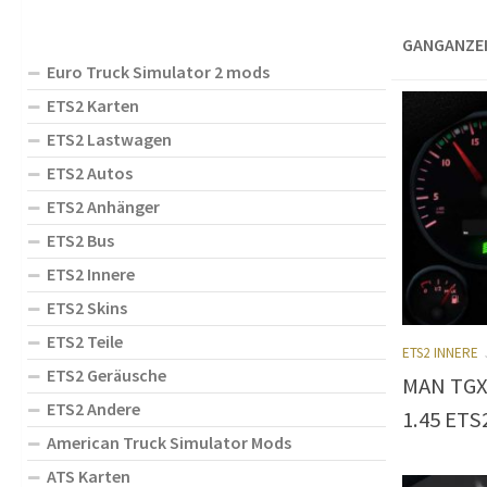
GANGANZEI
Euro Truck Simulator 2 mods
ETS2 Karten
ETS2 Lastwagen
ETS2 Autos
ETS2 Anhänger
ETS2 Bus
ETS2 Innere
ETS2 Skins
ETS2 Teile
ETS2 INNERE
ETS2 Geräusche
MAN TGX 
ETS2 Andere
1.45 ETS
American Truck Simulator Mods
ATS Karten