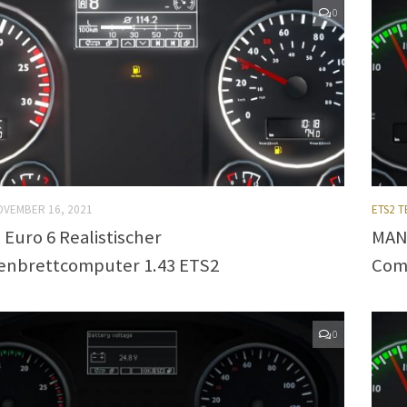
0
OVEMBER 16, 2021
ETS2 T
Euro 6 Realistischer
MAN 
enbrettcomputer 1.43 ETS2
Com
0