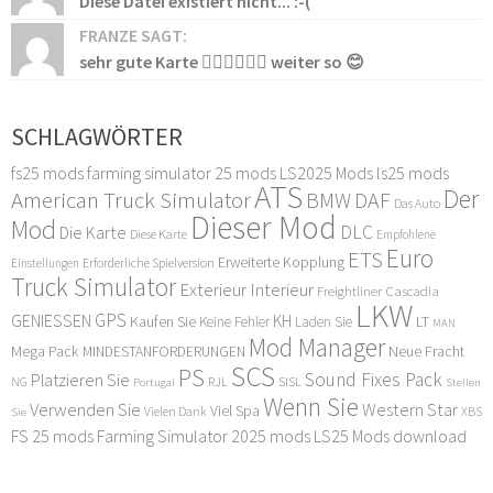
Diese Datei existiert nicht... :-(
FRANZE SAGT:
sehr gute Karte 👍🏻👍🏻👍🏻 weiter so 😊
SCHLAGWÖRTER
fs25 mods
farming simulator 25 mods
LS2025 Mods
ls25 mods
ATS
Der
American Truck Simulator
DAF
BMW
Das Auto
Dieser Mod
Mod
DLC
Die Karte
Diese Karte
Empfohlene
Euro
ETS
Erweiterte Kopplung
Erforderliche Spielversion
Einstellungen
Truck Simulator
Exterieur Interieur
Freightliner Cascadia
LKW
GPS
GENIESSEN
KH
Kaufen Sie
LT
Keine Fehler
Laden Sie
MAN
Mod Manager
Mega Pack
Neue Fracht
MINDESTANFORDERUNGEN
SCS
PS
Sound Fixes Pack
Platzieren Sie
SISL
RJL
NG
Stellen
Portugal
Wenn Sie
Verwenden Sie
Western Star
Viel Spa
XBS
Sie
Vielen Dank
FS 25 mods
Farming Simulator 2025 mods
LS25 Mods download