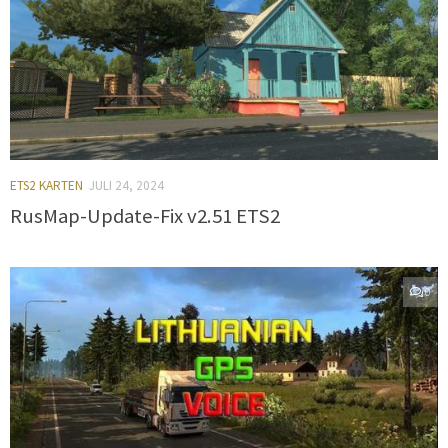
ETS2 KARTEN
JULI 24, 2024
RusMap-Update-Fix v2.51 ETS2
0