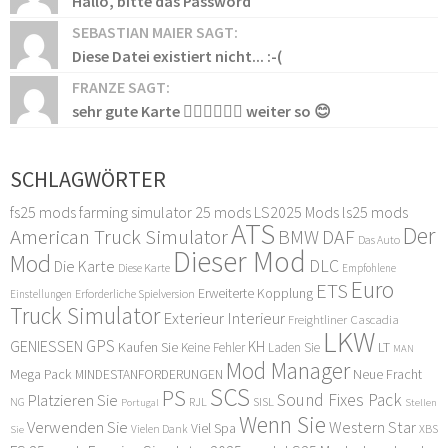
Hallo, bitte das Password
SEBASTIAN MAIER SAGT:
Diese Datei existiert nicht... :-(
FRANZE SAGT:
sehr gute Karte 👍🏻👍🏻👍🏻 weiter so 😊
SCHLAGWÖRTER
fs25 mods
farming simulator 25 mods
LS2025 Mods
ls25 mods
ATS
Der
American Truck Simulator
DAF
BMW
Das Auto
Dieser Mod
Mod
DLC
Die Karte
Diese Karte
Empfohlene
Euro
ETS
Erweiterte Kopplung
Erforderliche Spielversion
Einstellungen
Truck Simulator
Exterieur Interieur
Freightliner Cascadia
LKW
GPS
GENIESSEN
KH
Kaufen Sie
LT
Keine Fehler
Laden Sie
MAN
Mod Manager
Mega Pack
Neue Fracht
MINDESTANFORDERUNGEN
SCS
PS
Sound Fixes Pack
Platzieren Sie
SISL
RJL
NG
Stellen
Portugal
Wenn Sie
Verwenden Sie
Western Star
Viel Spa
XBS
Sie
Vielen Dank