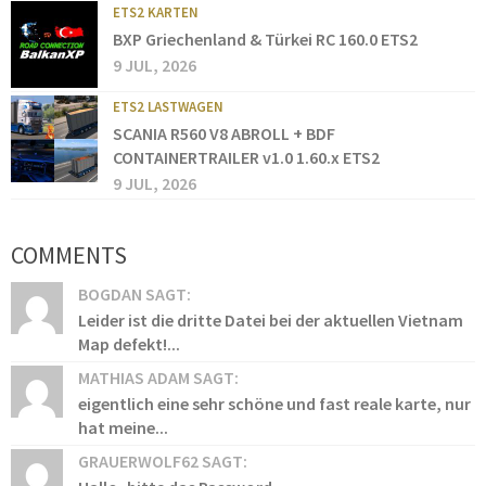
ETS2 KARTEN
BXP Griechenland & Türkei RC 160.0 ETS2
9 JUL, 2026
ETS2 LASTWAGEN
SCANIA R560 V8 ABROLL + BDF
CONTAINERTRAILER v1.0 1.60.x ETS2
9 JUL, 2026
COMMENTS
BOGDAN SAGT:
Leider ist die dritte Datei bei der aktuellen Vietnam
Map defekt!...
MATHIAS ADAM SAGT:
eigentlich eine sehr schöne und fast reale karte, nur
hat meine...
GRAUERWOLF62 SAGT: