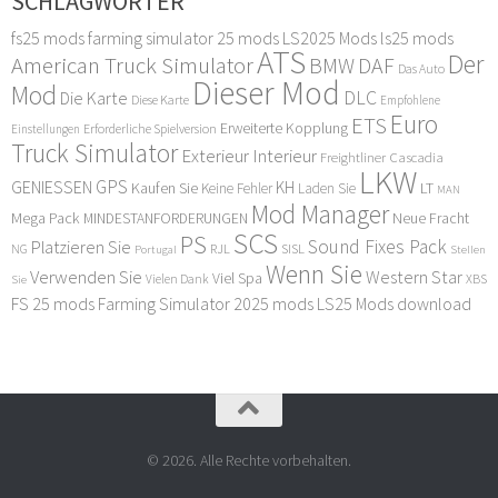
SCHLAGWÖRTER
fs25 mods
farming simulator 25 mods
LS2025 Mods
ls25 mods
ATS
Der
American Truck Simulator
DAF
BMW
Das Auto
Dieser Mod
Mod
DLC
Die Karte
Diese Karte
Empfohlene
Euro
ETS
Erweiterte Kopplung
Erforderliche Spielversion
Einstellungen
Truck Simulator
Exterieur Interieur
Freightliner Cascadia
LKW
GPS
GENIESSEN
KH
Kaufen Sie
LT
Keine Fehler
Laden Sie
MAN
Mod Manager
Mega Pack
Neue Fracht
MINDESTANFORDERUNGEN
SCS
PS
Sound Fixes Pack
Platzieren Sie
SISL
RJL
NG
Stellen
Portugal
Wenn Sie
Verwenden Sie
Western Star
Viel Spa
XBS
Sie
Vielen Dank
FS 25 mods
Farming Simulator 2025 mods
LS25 Mods download
© 2026. Alle Rechte vorbehalten.