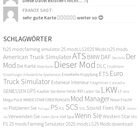
Diese Datei existiert nicht... :-(
FRANZE SAGT:
sehr gute Karte 👍🏻👍🏻👍🏻 weiter so 😊
SCHLAGWÖRTER
fs25 mods
farming simulator 25 mods
LS2025 Mods
ls25 mods
ATS
Der
American Truck Simulator
DAF
BMW
Das Auto
Dieser Mod
Mod
DLC
Die Karte
Diese Karte
Empfohlene
Euro
ETS
Erweiterte Kopplung
Erforderliche Spielversion
Einstellungen
Truck Simulator
Exterieur Interieur
Freightliner Cascadia
LKW
GPS
GENIESSEN
KH
Kaufen Sie
LT
Keine Fehler
Laden Sie
MAN
Mod Manager
Mega Pack
Neue Fracht
MINDESTANFORDERUNGEN
SCS
PS
Sound Fixes Pack
Platzieren Sie
SISL
RJL
NG
Stellen
Portugal
Wenn Sie
Verwenden Sie
Western Star
Viel Spa
XBS
Sie
Vielen Dank
FS 25 mods
Farming Simulator 2025 mods
LS25 Mods download