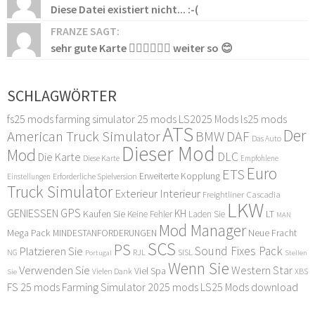
Diese Datei existiert nicht... :-(
FRANZE SAGT:
sehr gute Karte 👍🏻👍🏻👍🏻 weiter so 😊
SCHLAGWÖRTER
fs25 mods
farming simulator 25 mods
LS2025 Mods
ls25 mods
ATS
Der
American Truck Simulator
DAF
BMW
Das Auto
Dieser Mod
Mod
DLC
Die Karte
Diese Karte
Empfohlene
Euro
ETS
Erweiterte Kopplung
Erforderliche Spielversion
Einstellungen
Truck Simulator
Exterieur Interieur
Freightliner Cascadia
LKW
GPS
GENIESSEN
KH
Kaufen Sie
LT
Keine Fehler
Laden Sie
MAN
Mod Manager
Mega Pack
Neue Fracht
MINDESTANFORDERUNGEN
SCS
PS
Sound Fixes Pack
Platzieren Sie
SISL
RJL
NG
Stellen
Portugal
Wenn Sie
Verwenden Sie
Western Star
Viel Spa
XBS
Sie
Vielen Dank
FS 25 mods
Farming Simulator 2025 mods
LS25 Mods download