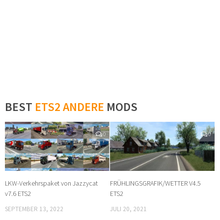
BEST
ETS2 ANDERE
MODS
0
0
LKW-Verkehrspaket von Jazzycat
FRÜHLINGSGRAFIK/WETTER V4.5
v7.6 ETS2
ETS2
SEPTEMBER 13, 2022
JULI 20, 2021