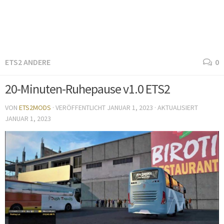
ETS2 ANDERE
0
20-Minuten-Ruhepause v1.0 ETS2
VON
ETS2MODS
· VERÖFFENTLICHT
JANUAR 1, 2023
· AKTUALISIERT
JANUAR 1, 2023