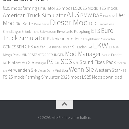
fs25 mods
farming simulator 25 mods
LS2025 Mods
ls25 mods
ATS
Der
American Truck Simulator
DAF
BMW
Das Auto
Dieser Mod
Mod
DLC
Die Karte
Diese Karte
Empfohlene
Euro
ETS
Erweiterte Kopplung
Erforderliche Spielversion
Einstellungen
Truck Simulator
Exterieur Interieur
Freightliner Cascadia
LKW
GPS
GENIESSEN
KH
Kaufen Sie
LT
Keine Fehler
Laden Sie
MAN
Mod Manager
Mega Pack
Neue Fracht
MINDESTANFORDERUNGEN
SCS
PS
Sound Fixes Pack
Platzieren Sie
SISL
RJL
NG
Stellen
Portugal
Wenn Sie
Verwenden Sie
Western Star
Viel Spa
XBS
Sie
Vielen Dank
FS 25 mods
Farming Simulator 2025 mods
LS25 Mods download
© 2026. Alle Rechte vorbehalten.