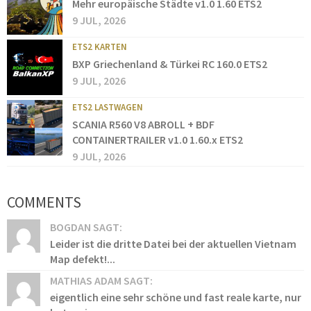
Mehr europäische Städte v1.0 1.60 ETS2
9 JUL, 2026
ETS2 KARTEN
BXP Griechenland & Türkei RC 160.0 ETS2
9 JUL, 2026
ETS2 LASTWAGEN
SCANIA R560 V8 ABROLL + BDF
CONTAINERTRAILER v1.0 1.60.x ETS2
9 JUL, 2026
COMMENTS
BOGDAN SAGT:
Leider ist die dritte Datei bei der aktuellen Vietnam
Map defekt!...
MATHIAS ADAM SAGT:
eigentlich eine sehr schöne und fast reale karte, nur