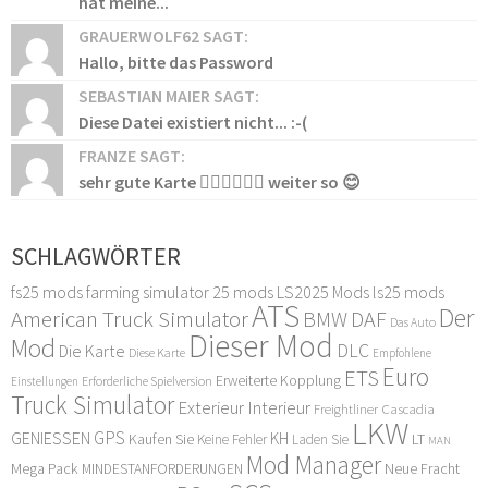
hat meine...
GRAUERWOLF62 SAGT:
Hallo, bitte das Password
SEBASTIAN MAIER SAGT:
Diese Datei existiert nicht... :-(
FRANZE SAGT:
sehr gute Karte 👍🏻👍🏻👍🏻 weiter so 😊
SCHLAGWÖRTER
fs25 mods
farming simulator 25 mods
LS2025 Mods
ls25 mods
ATS
Der
American Truck Simulator
DAF
BMW
Das Auto
Dieser Mod
Mod
DLC
Die Karte
Diese Karte
Empfohlene
Euro
ETS
Erweiterte Kopplung
Erforderliche Spielversion
Einstellungen
Truck Simulator
Exterieur Interieur
Freightliner Cascadia
LKW
GPS
GENIESSEN
KH
Kaufen Sie
LT
Keine Fehler
Laden Sie
MAN
Mod Manager
Mega Pack
Neue Fracht
MINDESTANFORDERUNGEN