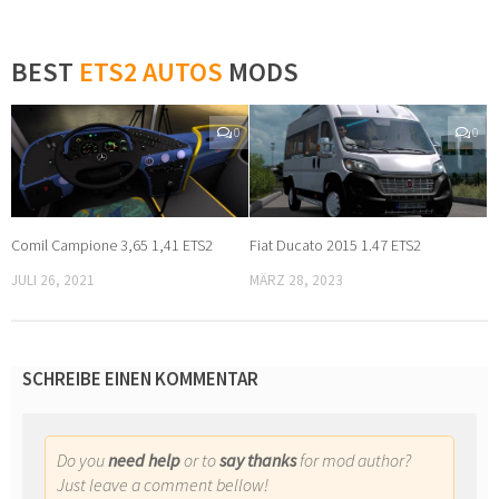
BEST
ETS2 AUTOS
MODS
0
0
Comil Campione 3,65 1,41 ETS2
Fiat Ducato 2015 1.47 ETS2
JULI 26, 2021
MÄRZ 28, 2023
SCHREIBE EINEN KOMMENTAR
Do you
need help
or to
say thanks
for mod author?
Just leave a comment bellow!