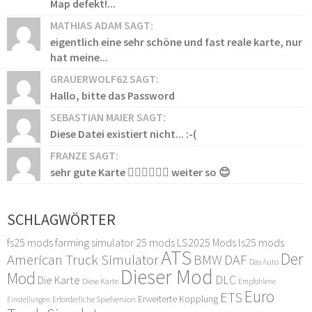
Map defekt!...
MATHIAS ADAM SAGT:
eigentlich eine sehr schöne und fast reale karte, nur
hat meine...
GRAUERWOLF62 SAGT:
Hallo, bitte das Password
SEBASTIAN MAIER SAGT:
Diese Datei existiert nicht... :-(
FRANZE SAGT:
sehr gute Karte 👍🏻👍🏻👍🏻 weiter so 😊
SCHLAGWÖRTER
fs25 mods
farming simulator 25 mods
LS2025 Mods
ls25 mods
ATS
Der
American Truck Simulator
DAF
BMW
Das Auto
Dieser Mod
Mod
DLC
Die Karte
Diese Karte
Empfohlene
Euro
ETS
Erweiterte Kopplung
Erforderliche Spielversion
Einstellungen