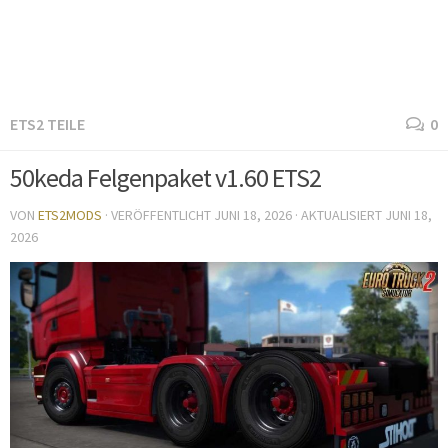
ETS2 TEILE
0
50keda Felgenpaket v1.60 ETS2
VON
ETS2MODS
· VERÖFFENTLICHT
JUNI 18, 2026
· AKTUALISIERT
JUNI 18,
2026