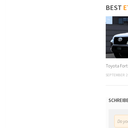
BEST
E
Toyota Fort
SEPTEMBER 2
SCHREIB
Do y