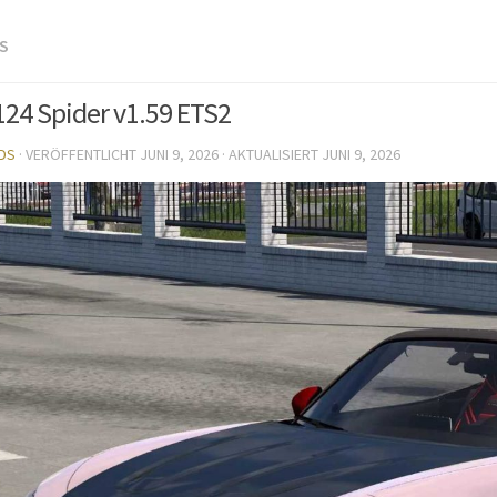
S
124 Spider v1.59 ETS2
DS
· VERÖFFENTLICHT
JUNI 9, 2026
· AKTUALISIERT
JUNI 9, 2026