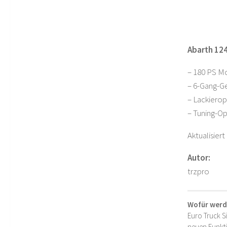
Abarth 124
– 180 PS M
– 6-Gang-G
– Lackiero
– Tuning-O
Aktualisiert
Autor:
trzpro
Wofür werd
Euro Truck S
neuen Funkti