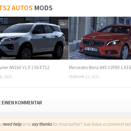
TS2 AUTOS
MODS
0
uner AN160 V1.9 1.56 ETS2
Mercedes-Benz A45 V1R90 1.43 
6, 2025
FEBRUAR 12, 2022
E EINEN KOMMENTAR
ou
need help
or to
say thanks
for mod author? Just leave a comment bel