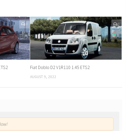
0
0
ETS2
Fiat Doblo D2 V1R110 1.45 ETS2
AUGUST 9, 2022
low!