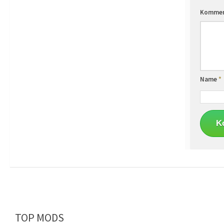
Komme
Name
*
TOP MODS