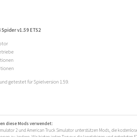
 Spider v1.59 ETS2
otor
etriebe
ptionen
ptionen
 und getestet für Spielversion 1.59.
en diese Mods verwendet:
imulator 2 und American Truck Simulator unterstützen Mods, die kostenlose
onen zu ändern. Wir bieten jeden Tag nur die langlebigen und getesteten