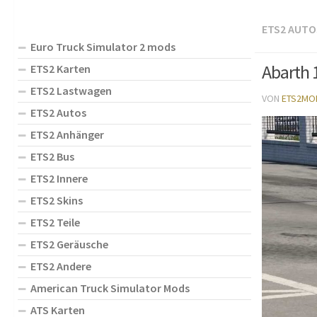
ETS2 AUTO
Euro Truck Simulator 2 mods
Abarth 
ETS2 Karten
ETS2 Lastwagen
VON
ETS2MO
ETS2 Autos
ETS2 Anhänger
ETS2 Bus
ETS2 Innere
ETS2 Skins
ETS2 Teile
ETS2 Geräusche
ETS2 Andere
American Truck Simulator Mods
ATS Karten