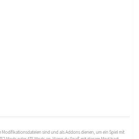
 Modifikationsdateien sind und als Addons dienen, um ein Spiel mit
 ETS2 Mods oder ATS Mods an. Wenn du Spaß mit diesem Mod hast,