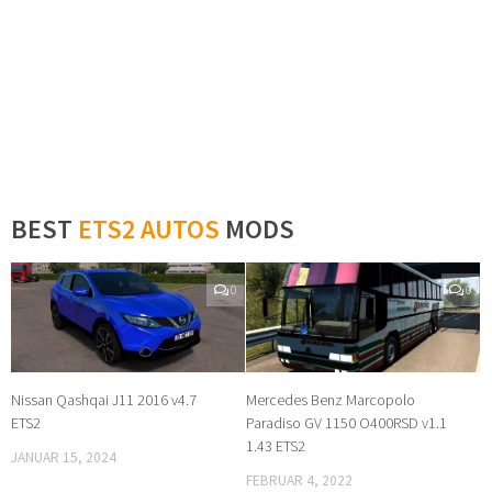
BEST
ETS2 AUTOS
MODS
0
0
Nissan Qashqai J11 2016 v4.7
Mercedes Benz Marcopolo
ETS2
Paradiso GV 1150 O400RSD v1.1
1.43 ETS2
JANUAR 15, 2024
FEBRUAR 4, 2022