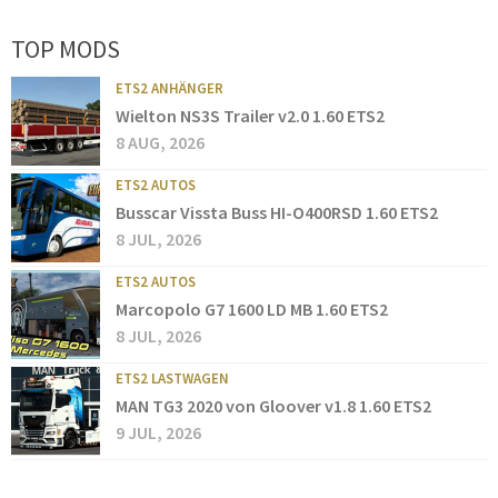
TOP MODS
ETS2 ANHÄNGER
Wielton NS3S Trailer v2.0 1.60 ETS2
8 AUG, 2026
ETS2 AUTOS
Busscar Vissta Buss HI-O400RSD 1.60 ETS2
8 JUL, 2026
ETS2 AUTOS
Marcopolo G7 1600 LD MB 1.60 ETS2
8 JUL, 2026
ETS2 LASTWAGEN
MAN TG3 2020 von Gloover v1.8 1.60 ETS2
9 JUL, 2026