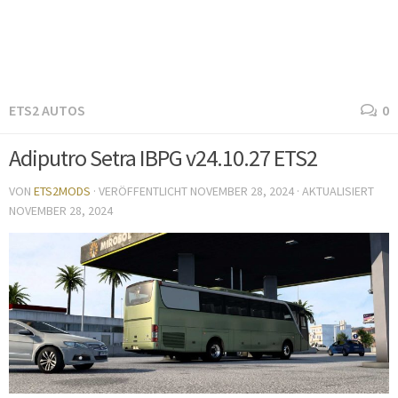
ETS2 AUTOS
0
Adiputro Setra IBPG v24.10.27 ETS2
VON
ETS2MODS
· VERÖFFENTLICHT
NOVEMBER 28, 2024
· AKTUALISIERT
NOVEMBER 28, 2024