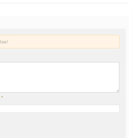
low!
l
*