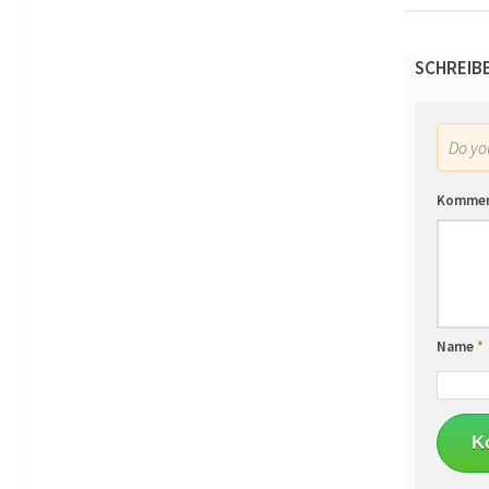
SCHREIB
Do y
Komme
Name
*