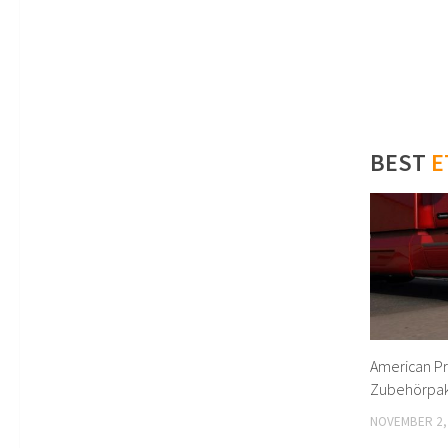
BEST
E
American Pr
Zubehörpake
NOVEMBER 2,