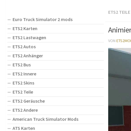
ETS2 TEILE
Euro Truck Simulator 2 mods
Animier
ETS2 Karten
ETS2 Lastwagen
VON
ETS2MO
ETS2 Autos
ETS2 Anhänger
ETS2 Bus
ETS2 Innere
ETS2 Skins
ETS2 Teile
ETS2 Geräusche
ETS2 Andere
American Truck Simulator Mods
ATS Karten