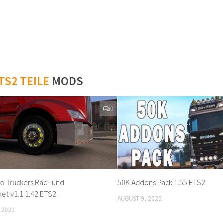
TS2 TEILE
MODS
0
o Truckers Rad- und
50K Addons Pack 1.55 ETS2
t v1.1 1.42 ETS2
AUGUST 9, 2025
 2021