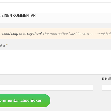
E EINEN KOMMENTAR
ou
need help
or to
say thanks
for mod author? Just leave a comment bel
ntar
*
E-Mai