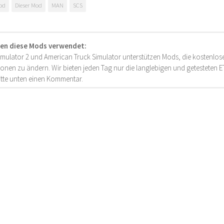
od
Dieser Mod
MAN
SCS
en diese Mods verwendet:
imulator 2 und American Truck Simulator unterstützen Mods, die kostenlose
onen zu ändern. Wir bieten jeden Tag nur die langlebigen und getesteten
bitte unten einen Kommentar.