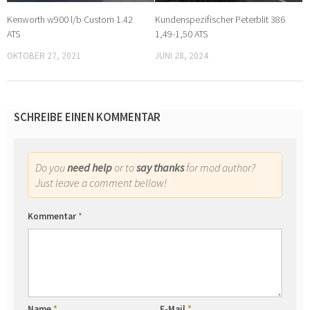
Kenworth w900 l/b Custom 1.42
Kundenspezifischer Peterblit 386
ATS
1,49-1,50 ATS
OKTOBER 27, 2021
JUNI 28, 2024
SCHREIBE EINEN KOMMENTAR
Do you
need help
or to
say thanks
for mod author?
Just leave a comment bellow!
Kommentar
*
Name
*
E-Mail
*