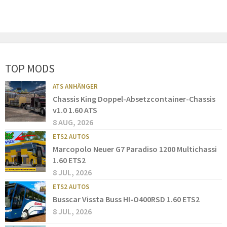
TOP MODS
ATS ANHÄNGER
Chassis King Doppel-Absetzcontainer-Chassis
v1.0 1.60 ATS
8 AUG, 2026
ETS2 AUTOS
Marcopolo Neuer G7 Paradiso 1200 Multichassi
1.60 ETS2
8 JUL, 2026
ETS2 AUTOS
Busscar Vissta Buss HI-O400RSD 1.60 ETS2
8 JUL, 2026