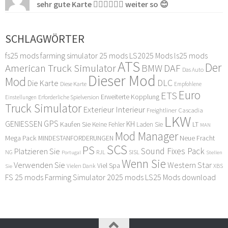
sehr gute Karte 👍🏻👍🏻👍🏻 weiter so 😊
SCHLAGWÖRTER
fs25 mods
farming simulator 25 mods
LS2025 Mods
ls25 mods
ATS
Der
American Truck Simulator
DAF
BMW
Das Auto
Dieser Mod
Mod
DLC
Die Karte
Diese Karte
Empfohlene
Euro
ETS
Erweiterte Kopplung
Erforderliche Spielversion
Einstellungen
Truck Simulator
Exterieur Interieur
Freightliner Cascadia
LKW
GPS
GENIESSEN
KH
Kaufen Sie
LT
Keine Fehler
Laden Sie
MAN
Mod Manager
Mega Pack
Neue Fracht
MINDESTANFORDERUNGEN
SCS
PS
Sound Fixes Pack
Platzieren Sie
SISL
RJL
NG
Stellen
Portugal
Wenn Sie
Verwenden Sie
Western Star
Viel Spa
XBS
Sie
Vielen Dank
FS 25 mods
Farming Simulator 2025 mods
LS25 Mods download