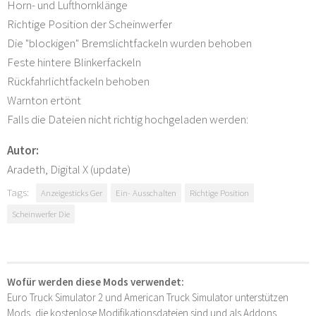
Horn- und Lufthornklänge
Richtige Position der Scheinwerfer
Die "blockigen" Bremslichtfackeln wurden behoben
Feste hintere Blinkerfackeln
Rückfahrlichtfackeln behoben
Warnton ertönt
Falls die Dateien nicht richtig hochgeladen werden:
Autor:
Aradeth, Digital X (update)
Tags:
Anzeigesticks Ger
Ein- Ausschalten
Richtige Position
Scheinwerfer Die
Wofür werden diese Mods verwendet:
Euro Truck Simulator 2 und American Truck Simulator unterstützen
Mods, die kostenlose Modifikationsdateien sind und als Addons