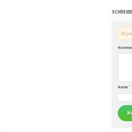
SCHREIB
Do y
Komme
Name
*