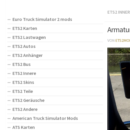
ETS2 INNE
Euro Truck Simulator 2 mods
Armatur
ETS2 Karten
ETS2 Lastwagen
VON
ETS2MO
ETS2 Autos
ETS2 Anhänger
ETS2 Bus
ETS2 Innere
ETS2 Skins
ETS2 Teile
ETS2 Geräusche
ETS2 Andere
American Truck Simulator Mods
ATS Karten