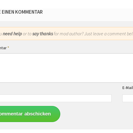
E EINEN KOMMENTAR
ou
need help
or to
say thanks
for mod author? Just leave a comment bel
ntar
*
E-Mai