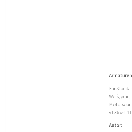
Armaturen
Für Standa
Weiß, grün, 
Motorsound
v1.36.x-1.41.
Autor: