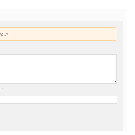
low!
l
*