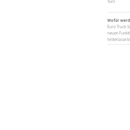
YuriI
Wofür werd
Euro Truck S
neuen Funkti
hinterlasse 