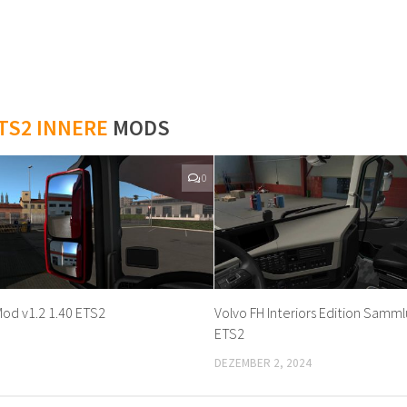
TS2 INNERE
MODS
0
Mod v1.2 1.40 ETS2
Volvo FH Interiors Edition Samml
ETS2
DEZEMBER 2, 2024