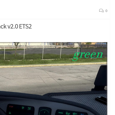
0
ck v2.0 ETS2