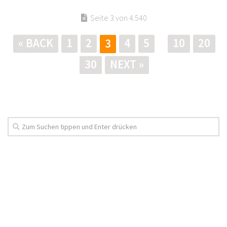
Seite 3 von 4.540
« BACK
1
2
4
5
10
20
3
30
NEXT »