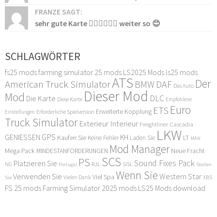
FRANZE SAGT:
sehr gute Karte 👍🏻👍🏻👍🏻 weiter so 😊
SCHLAGWÖRTER
fs25 mods
farming simulator 25 mods
LS2025 Mods
ls25 mods
ATS
Der
American Truck Simulator
DAF
BMW
Das Auto
Dieser Mod
Mod
DLC
Die Karte
Diese Karte
Empfohlene
Euro
ETS
Erweiterte Kopplung
Erforderliche Spielversion
Einstellungen
Truck Simulator
Exterieur Interieur
Freightliner Cascadia
LKW
GPS
GENIESSEN
KH
Kaufen Sie
LT
Keine Fehler
Laden Sie
MAN
Mod Manager
Mega Pack
Neue Fracht
MINDESTANFORDERUNGEN
SCS
PS
Sound Fixes Pack
Platzieren Sie
SISL
RJL
NG
Stellen
Portugal
Wenn Sie
Verwenden Sie
Western Star
Viel Spa
XBS
Sie
Vielen Dank
FS 25 mods
Farming Simulator 2025 mods
LS25 Mods download