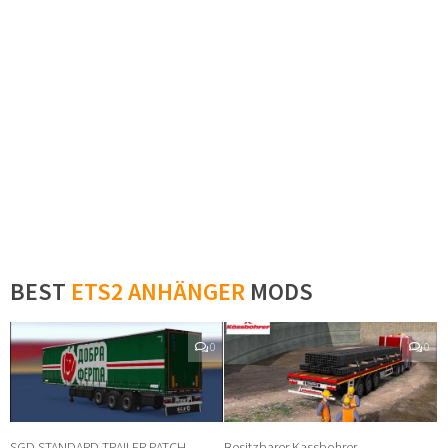
BEST
ETS2 ANHÄNGER
MODS
0
0
SGD STANDARD TRAILER PATCH
Besitzbarer Kassbohrer