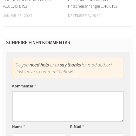
v1.0 1.49 ETS2
Pritschenanhänger 1.46 ETS2
JANUAR 29, 2024
DEZEMBER 3, 2022
SCHREIBE EINEN KOMMENTAR
Do you
need help
or to
say thanks
for mod author?
Just leave a comment bellow!
Kommentar
*
Name
*
E-Mail
*