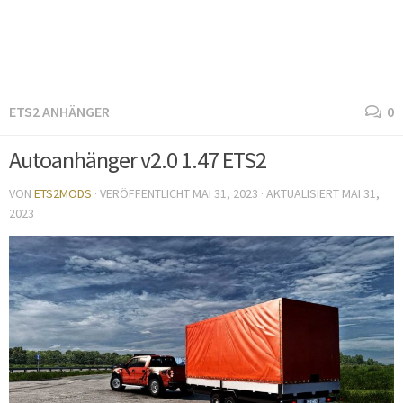
ETS2 ANHÄNGER
0
Autoanhänger v2.0 1.47 ETS2
VON
ETS2MODS
· VERÖFFENTLICHT
MAI 31, 2023
· AKTUALISIERT
MAI 31,
2023