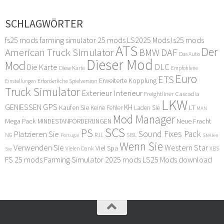
SCHLAGWÖRTER
fs25 mods
farming simulator 25 mods
LS2025 Mods
ls25 mods
ATS
Der
American Truck Simulator
DAF
BMW
Das Auto
Dieser Mod
Mod
DLC
Die Karte
Diese Karte
Empfohlene
Euro
ETS
Erweiterte Kopplung
Erforderliche Spielversion
Einstellungen
Truck Simulator
Exterieur Interieur
Freightliner Cascadia
LKW
GPS
GENIESSEN
KH
Kaufen Sie
LT
Keine Fehler
Laden Sie
MAN
Mod Manager
Mega Pack
Neue Fracht
MINDESTANFORDERUNGEN
SCS
PS
Sound Fixes Pack
Platzieren Sie
SISL
RJL
NG
Stellen
Portugal
Wenn Sie
Verwenden Sie
Western Star
Viel Spa
XBS
Sie
Vielen Dank
FS 25 mods
Farming Simulator 2025 mods
LS25 Mods download