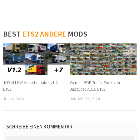
BEST
ETS2 ANDERE
MODS
0
0
JAD AI LKW-Verkehrspaket v1.2
Gemalt BDF Traffic Pack von
ETS2
Jazzycat v15.5 ETS2
JULI 4, 2024
JANUAR 22, 2024
SCHREIBE EINEN KOMMENTAR