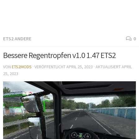
ETS2 ANDERE
0
Bessere Regentropfen v1.0 1.47 ETS2
VON
ETS2MODS
· VERÖFFENTLICHT
APRIL 25, 2023
· AKTUALISIERT
APRIL
25, 2023