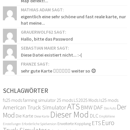
Map defekt!...
MATHIAS ADAM SAGT:
eigentlich eine sehr schöne und fast reale karte, nur
hat meine...
GRAUERWOLF62 SAGT:
Hallo, bitte das Password
SEBASTIAN MAIER SAGT:
Diese Datei existiert nicht... :-(
FRANZE SAGT:
sehr gute Karte 👍🏻👍🏻👍🏻 weiter so 😊
SCHLAGWÖRTER
fs25 mods
farming simulator 25 mods
LS2025 Mods
ls25 mods
ATS
Der
American Truck Simulator
DAF
BMW
Das Auto
Dieser Mod
Mod
DLC
Die Karte
Diese Karte
Empfohlene
Euro
ETS
Erweiterte Kopplung
Erforderliche Spielversion
Einstellungen