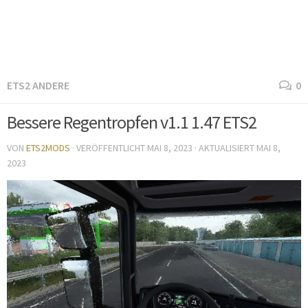
ETS2 ANDERE
0
Bessere Regentropfen v1.1 1.47 ETS2
VON
ETS2MODS
· VERÖFFENTLICHT
MAI 8, 2023
· AKTUALISIERT
MAI 8,
2023