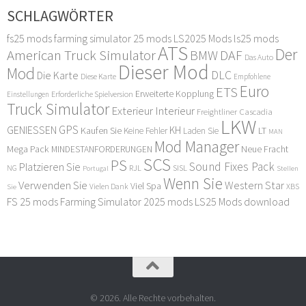
SCHLAGWÖRTER
fs25 mods
farming simulator 25 mods
LS2025 Mods
ls25 mods
ATS
Der
American Truck Simulator
DAF
BMW
Das Auto
Dieser Mod
Mod
DLC
Die Karte
Diese Karte
Empfohlene
Euro
ETS
Erweiterte Kopplung
Erforderliche Spielversion
Einstellungen
Truck Simulator
Exterieur Interieur
Freightliner Cascadia
LKW
GPS
GENIESSEN
KH
Kaufen Sie
LT
Keine Fehler
Laden Sie
MAN
Mod Manager
Mega Pack
Neue Fracht
MINDESTANFORDERUNGEN
SCS
PS
Sound Fixes Pack
Platzieren Sie
SISL
RJL
NG
Stellen
Portugal
Wenn Sie
Verwenden Sie
Western Star
Viel Spa
XBS
Sie
Vielen Dank
FS 25 mods
Farming Simulator 2025 mods
LS25 Mods download
© 2026. Alle Rechte vorbehalten.