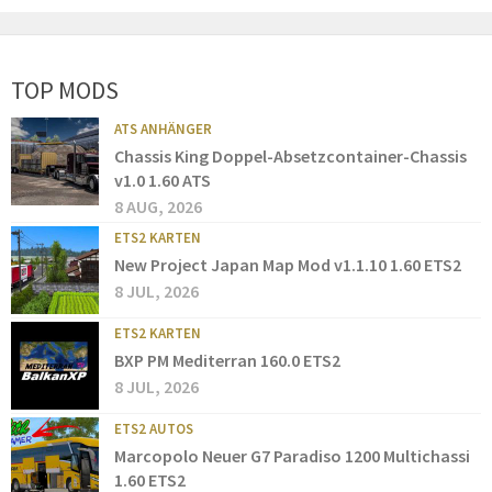
TOP MODS
ATS ANHÄNGER
Chassis King Doppel-Absetzcontainer-Chassis
v1.0 1.60 ATS
8 AUG, 2026
ETS2 KARTEN
New Project Japan Map Mod v1.1.10 1.60 ETS2
8 JUL, 2026
ETS2 KARTEN
BXP PM Mediterran 160.0 ETS2
8 JUL, 2026
ETS2 AUTOS
Marcopolo Neuer G7 Paradiso 1200 Multichassi
1.60 ETS2