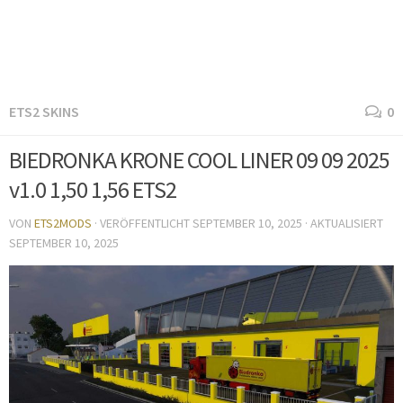
ETS2 SKINS
0
BIEDRONKA KRONE COOL LINER 09 09 2025
v1.0 1,50 1,56 ETS2
VON
ETS2MODS
· VERÖFFENTLICHT
SEPTEMBER 10, 2025
· AKTUALISIERT
SEPTEMBER 10, 2025