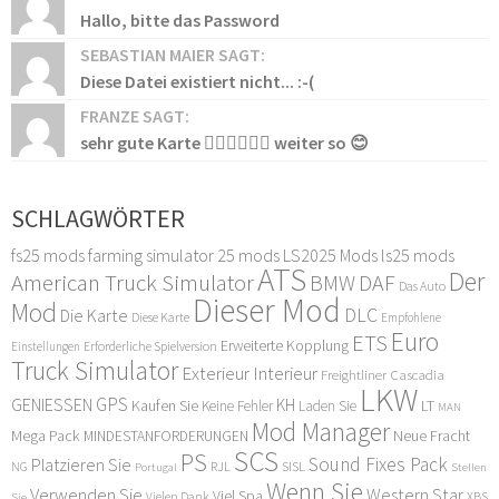
Hallo, bitte das Password
SEBASTIAN MAIER SAGT:
Diese Datei existiert nicht... :-(
FRANZE SAGT:
sehr gute Karte 👍🏻👍🏻👍🏻 weiter so 😊
SCHLAGWÖRTER
fs25 mods
farming simulator 25 mods
LS2025 Mods
ls25 mods
ATS
Der
American Truck Simulator
DAF
BMW
Das Auto
Dieser Mod
Mod
DLC
Die Karte
Diese Karte
Empfohlene
Euro
ETS
Erweiterte Kopplung
Erforderliche Spielversion
Einstellungen
Truck Simulator
Exterieur Interieur
Freightliner Cascadia
LKW
GPS
GENIESSEN
KH
Kaufen Sie
LT
Keine Fehler
Laden Sie
MAN
Mod Manager
Mega Pack
Neue Fracht
MINDESTANFORDERUNGEN
SCS
PS
Sound Fixes Pack
Platzieren Sie
SISL
RJL
NG
Stellen
Portugal
Wenn Sie
Verwenden Sie
Western Star
Viel Spa
XBS
Sie
Vielen Dank