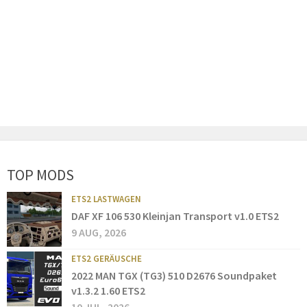
TOP MODS
ETS2 LASTWAGEN
DAF XF 106 530 Kleinjan Transport v1.0 ETS2
9 AUG, 2026
ETS2 GERÄUSCHE
2022 MAN TGX (TG3) 510 D2676 Soundpaket
v1.3.2 1.60 ETS2