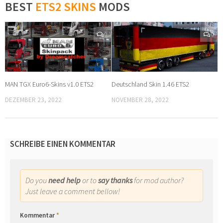
BEST
ETS2 SKINS
MODS
0
0
MAN TGX Euro6-Skins v1.0 ETS2
Deutschland Skin 1.46 ETS2
DEZEMBER 23, 2022
NOVEMBER 28, 2022
SCHREIBE EINEN KOMMENTAR
Do you
need help
or to
say thanks
for mod author?
Just leave a comment bellow!
Kommentar
*