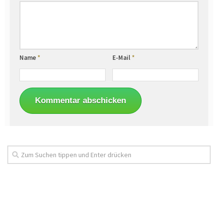
Name
*
E-Mail
*