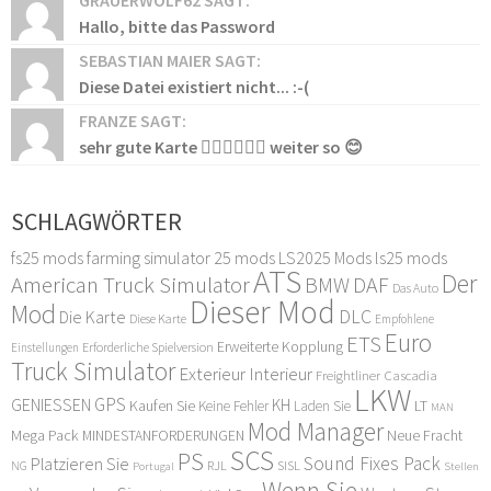
GRAUERWOLF62 SAGT:
Hallo, bitte das Password
SEBASTIAN MAIER SAGT:
Diese Datei existiert nicht... :-(
FRANZE SAGT:
sehr gute Karte 👍🏻👍🏻👍🏻 weiter so 😊
SCHLAGWÖRTER
fs25 mods
farming simulator 25 mods
LS2025 Mods
ls25 mods
ATS
Der
American Truck Simulator
DAF
BMW
Das Auto
Dieser Mod
Mod
DLC
Die Karte
Diese Karte
Empfohlene
Euro
ETS
Erweiterte Kopplung
Erforderliche Spielversion
Einstellungen
Truck Simulator
Exterieur Interieur
Freightliner Cascadia
LKW
GPS
GENIESSEN
KH
Kaufen Sie
LT
Keine Fehler
Laden Sie
MAN
Mod Manager
Mega Pack
Neue Fracht
MINDESTANFORDERUNGEN
SCS
PS
Sound Fixes Pack
Platzieren Sie
SISL
RJL
NG
Stellen
Portugal
Wenn Sie