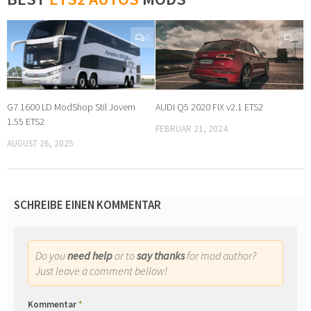
0
0
G7 1600 LD ModShop Stil Jovem
AUDI Q5 2020 FIX v2.1 ETS2
1.55 ETS2
FEBRUAR 21, 2024
AUGUST 26, 2025
SCHREIBE EINEN KOMMENTAR
Do you
need help
or to
say thanks
for mod author?
Just leave a comment bellow!
Kommentar
*