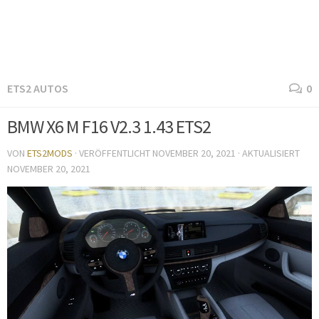
ETS2 AUTOS
0
BMW X6 M F16 V2.3 1.43 ETS2
VON
ETS2MODS
· VERÖFFENTLICHT
NOVEMBER 20, 2021
· AKTUALISIERT
NOVEMBER 20, 2021