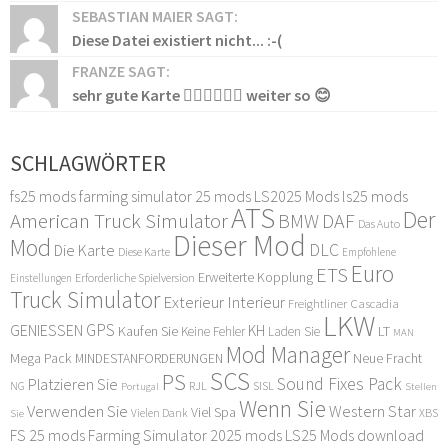
SEBASTIAN MAIER SAGT:
Diese Datei existiert nicht... :-(
FRANZE SAGT:
sehr gute Karte 👍🏻👍🏻👍🏻 weiter so 😊
SCHLAGWÖRTER
fs25 mods
farming simulator 25 mods
LS2025 Mods
ls25 mods
ATS
Der
American Truck Simulator
DAF
BMW
Das Auto
Dieser Mod
Mod
DLC
Die Karte
Diese Karte
Empfohlene
Euro
ETS
Erweiterte Kopplung
Erforderliche Spielversion
Einstellungen
Truck Simulator
Exterieur Interieur
Freightliner Cascadia
LKW
GPS
GENIESSEN
KH
Kaufen Sie
LT
Keine Fehler
Laden Sie
MAN
Mod Manager
Mega Pack
Neue Fracht
MINDESTANFORDERUNGEN
SCS
PS
Sound Fixes Pack
Platzieren Sie
SISL
RJL
NG
Stellen
Portugal
Wenn Sie
Verwenden Sie
Western Star
Viel Spa
XBS
Sie
Vielen Dank
FS 25 mods
Farming Simulator 2025 mods
LS25 Mods download