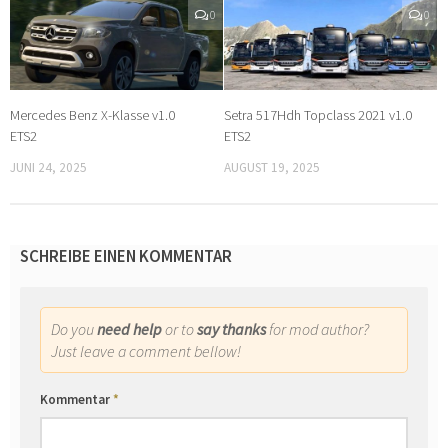
0
0
Mercedes Benz X-Klasse v1.0
Setra 517Hdh Topclass 2021 v1.0
ETS2
ETS2
JUNI 24, 2025
AUGUST 19, 2025
SCHREIBE EINEN KOMMENTAR
Do you
need help
or to
say thanks
for mod author?
Just leave a comment bellow!
Kommentar
*