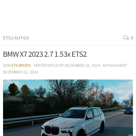
ETS2 AUTOS
0
BMW X7 2023 2.7 1.53x ETS2
VON
ETS2MODS
· VERÖFFENTLICHT
DEZEMBER 18, 2024
· AKTUALISIERT
DEZEMBER 18, 2024