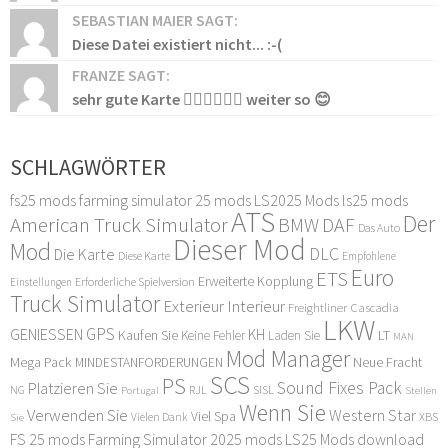
SEBASTIAN MAIER SAGT:
Diese Datei existiert nicht... :-(
FRANZE SAGT:
sehr gute Karte 👍🏻👍🏻👍🏻 weiter so 😊
SCHLAGWÖRTER
fs25 mods
farming simulator 25 mods
LS2025 Mods
ls25 mods
ATS
Der
American Truck Simulator
DAF
BMW
Das Auto
Dieser Mod
Mod
DLC
Die Karte
Diese Karte
Empfohlene
Euro
ETS
Erweiterte Kopplung
Erforderliche Spielversion
Einstellungen
Truck Simulator
Exterieur Interieur
Freightliner Cascadia
LKW
GPS
GENIESSEN
KH
Kaufen Sie
LT
Keine Fehler
Laden Sie
MAN
Mod Manager
Mega Pack
Neue Fracht
MINDESTANFORDERUNGEN
SCS
PS
Sound Fixes Pack
Platzieren Sie
SISL
RJL
NG
Stellen
Portugal
Wenn Sie
Verwenden Sie
Western Star
Viel Spa
XBS
Sie
Vielen Dank
FS 25 mods
Farming Simulator 2025 mods
LS25 Mods download