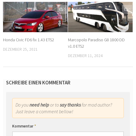
0
0
Honda Civic FD6 fix 1.43 ETS2
Marcopolo Paradiso G8 1800 DD
v1.0 ETS2
DEZEMBER 25, 2021
DEZEMBER 11, 2024
SCHREIBE EINEN KOMMENTAR
Do you
need help
or to
say thanks
for mod author?
Just leave a comment bellow!
Kommentar
*