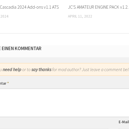
r Cascadia 2024 Add-ons v1.1 ATS
JC'S AMATEUR ENGINE PACK v1.2.
 2024
APRIL 11, 2022
E EINEN KOMMENTAR
ou
need help
or to
say thanks
for mod author? Just leave a comment bel
ntar
*
E-Mai