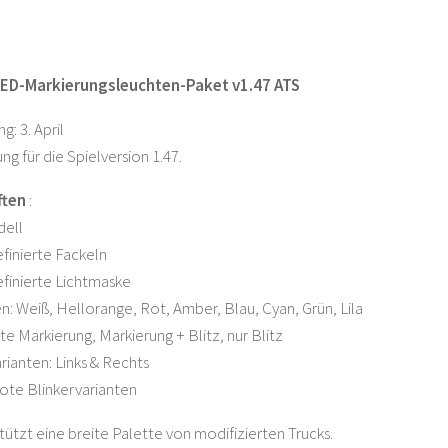
ED-Markierungsleuchten-Paket v1.47 ATS
g: 3. April
g für die Spielversion 1.47.
ften
:
ell
finierte Fackeln
finierte Lichtmaske
en: Weiß, Hellorange, Rot, Amber, Blau, Cyan, Grün, Lila
te Markierung, Markierung + Blitz, nur Blitz
rianten: Links & Rechts
ote Blinkervarianten
ützt eine breite Palette von modifizierten Trucks.