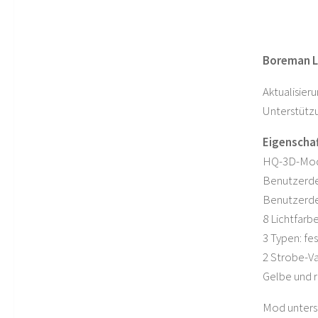
Boreman L
Aktualisierun
Unterstützun
Eigenscha
HQ-3D-Mod
Benutzerde
Benutzerde
8 Lichtfarb
3 Typen: fes
2 Strobe-Va
Gelbe und r
Mod unterst