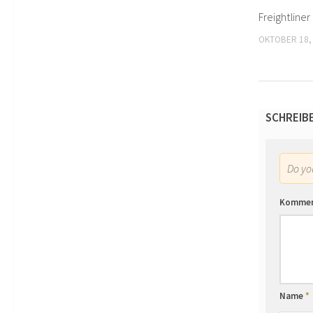
Freightline
OKTOBER 18,
SCHREIB
Do y
Komme
Name
*