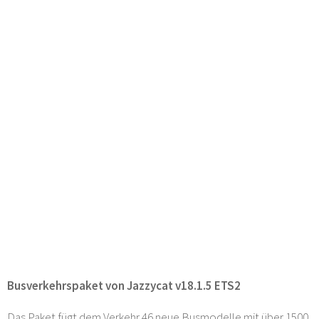
Busverkehrspaket von Jazzycat v18.1.5 ETS2
Das Paket fügt dem Verkehr 46 neue Busmodelle mit über 1500