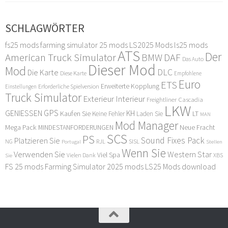
SCHLAGWÖRTER
fs25 mods
farming simulator 25 mods
LS2025 Mods
ls25 mods
ATS
Der
American Truck Simulator
DAF
BMW
Das Auto
Dieser Mod
Mod
DLC
Die Karte
Diese Karte
Empfohlene
Euro
ETS
Erweiterte Kopplung
Erforderliche Spielversion
Einstellungen
Truck Simulator
Exterieur Interieur
Freightliner Cascadia
LKW
GPS
GENIESSEN
KH
Kaufen Sie
LT
Keine Fehler
Laden Sie
MAN
Mod Manager
Mega Pack
Neue Fracht
MINDESTANFORDERUNGEN
SCS
PS
Sound Fixes Pack
Platzieren Sie
SISL
RJL
NG
Stellen
Portugal
Wenn Sie
Verwenden Sie
Western Star
Viel Spa
XBS
Sie
Vielen Dank
FS 25 mods
Farming Simulator 2025 mods
LS25 Mods download