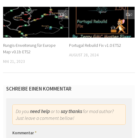
0
0
Rungis-Erweiterung für Europe
Portugal Rebuild Fix v1.0 ETS2
Map v0.1b ETS2
AUGUST 28, 2024
MAI 21, 2023
SCHREIBE EINEN KOMMENTAR
Do you
need help
or to
say thanks
for mod author?
Just leave a comment bellow!
Kommentar
*