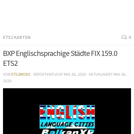
ETS2 KARTEN
0
BXP Englischsprachige Städte FIX 159.0
ETS2
VON
ETS2MODS
· VERÖFFENTLICHT
MAI 26, 2026
· AKTUALISIERT
MAI 26,
2026