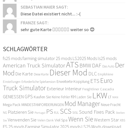
SEBASTIAN MAIER SAGT:
Diese Datei existiert nicht... :-(
FRANZE SAGT:
sehr gute Karte 👍🏻👍🏻👍🏻 weiter so 😊
SCHLAGWÖRTER
fs25 mods
farming simulator 25 mods
LS2025 Mods
ls25 mods
ATS
Der
American Truck Simulator
DAF
BMW
Das Auto
Dieser Mod
Mod
DLC
Die Karte
Diese Karte
Empfohlene
Euro
ETS
Erweiterte Kopplung
Erforderliche Spielversion
Einstellungen
Truck Simulator
Exterieur Interieur
Freightliner Cascadia
LKW
GPS
GENIESSEN
KH
Kaufen Sie
LT
Keine Fehler
Laden Sie
MAN
Mod Manager
Mega Pack
Neue Fracht
MINDESTANFORDERUNGEN
SCS
PS
Sound Fixes Pack
Platzieren Sie
SISL
RJL
NG
Stellen
Portugal
Wenn Sie
Verwenden Sie
Western Star
Viel Spa
XBS
Sie
Vielen Dank
FS 25 mods
Farming Simulator 2025 mods
LS25 Mods download