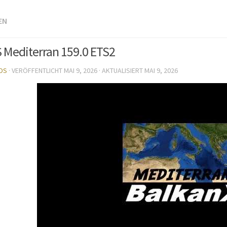
EN
 Mediterran 159.0 ETS2
DS
· VERÖFFENTLICHT
MAI 9, 2026
· AKTUALISIERT
MAI 9, 2026