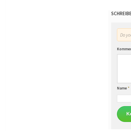
SCHREIB
Do y
Komme
Name
*