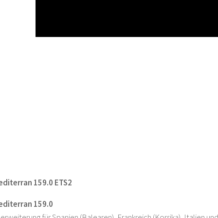
diterran 159.0 ETS2
diterran 159.0
rweiterung für Spanien (Balearen), Frankreich (Korsika), Italien u