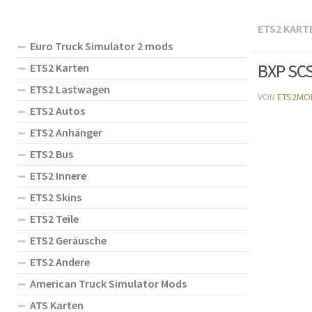
ETS2 KART
Euro Truck Simulator 2 mods
BXP SCS
ETS2 Karten
ETS2 Lastwagen
VON
ETS2MO
ETS2 Autos
ETS2 Anhänger
ETS2 Bus
ETS2 Innere
ETS2 Skins
ETS2 Teile
ETS2 Geräusche
ETS2 Andere
American Truck Simulator Mods
ATS Karten