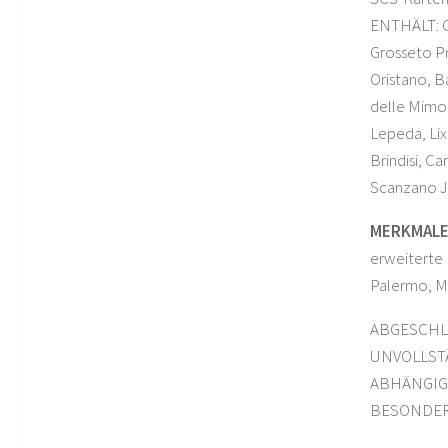
ENTHÄLT: Ci
Grosseto Pr
Oristano, B
delle Mimos
Lepeda, Lixo
Brindisi, C
Scanzano J
MERKMALE
erweiterte B
Palermo, Me
ABGESCHLOS
UNVOLLSTÄ
ABHÄNGIGK
BESONDER