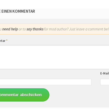
E EINEN KOMMENTAR
ou
need help
or to
say thanks
for mod author? Just leave a comment bel
ntar
*
E-Mai