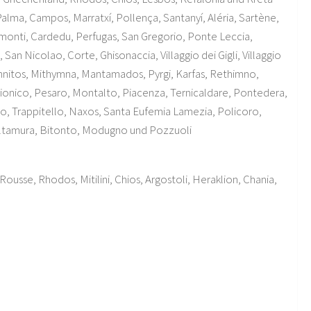
lma, Campos, Marratxí, Pollença, Santanyí, Aléria, Sartène,
monti, Cardedu, Perfugas, San Gregorio, Ponte Leccia,
San Nicolao, Corte, Ghisonaccia, Villaggio dei Gigli, Villaggio
chnitos, Mithymna, Mantamados, Pyrgi, Karfas, Rethimno,
 Miglionico, Pesaro, Montalto, Piacenza, Ternicaldare, Pontedera,
zo, Trappitello, Naxos, Santa Eufemia Lamezia, Policoro,
Altamura, Bitonto, Modugno und Pozzuoli
-Rousse, Rhodos, Mitilini, Chios, Argostoli, Heraklion, Chania,