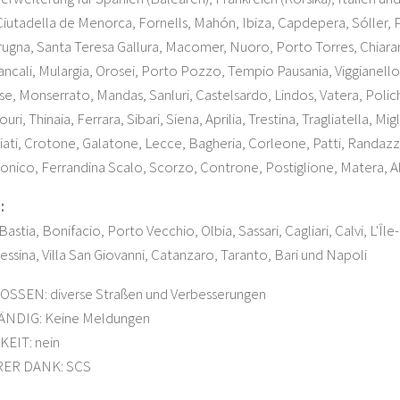
utadella de Menorca, Fornells, Mahón, Ibiza, Capdepera, Sóller, Pa
ugna, Santa Teresa Gallura, Macomer, Nuoro, Porto Torres, Chiara
ancali, Mulargia, Orosei, Porto Pozzo, Tempio Pausania, Viggianello, 
e, Monserrato, Mandas, Sanluri, Castelsardo, Lindos, Vatera, Poli
uri, Thinaia, Ferrara, Sibari, Siena, Aprilia, Trestina, Tragliatella,
ariati, Crotone, Galatone, Lecce, Bagheria, Corleone, Patti, Randaz
onico, Ferrandina Scalo, Scorzo, Controne, Postiglione, Matera, 
:
astia, Bonifacio, Porto Vecchio, Olbia, Sassari, Cagliari, Calvi, L'Île
ssina, Villa San Giovanni, Catanzaro, Taranto, Bari und Napoli
SEN: diverse Straßen und Verbesserungen
NDIG: Keine Meldungen
EIT: nein
ER DANK: SCS