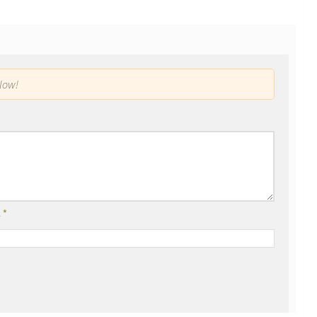
low!
l
*