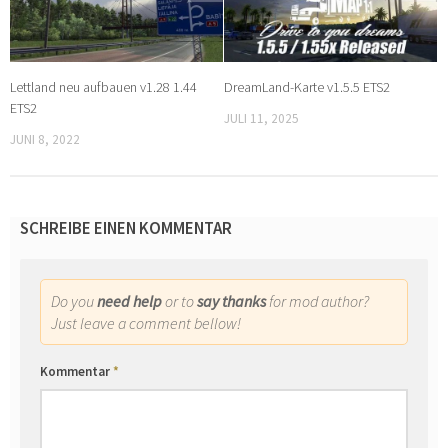
Lettland neu aufbauen v1.28 1.44
DreamLand-Karte v1.5.5 ETS2
ETS2
JULI 11, 2025
JUNI 8, 2022
SCHREIBE EINEN KOMMENTAR
Do you
need help
or to
say thanks
for mod author?
Just leave a comment bellow!
Kommentar
*