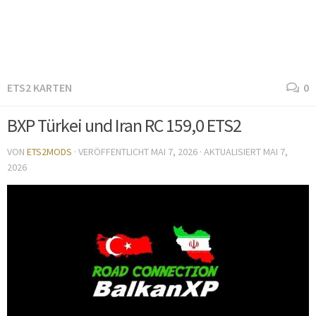
ETS2 KARTEN
0
BXP Türkei und Iran RC 159,0 ETS2
VON
ETS2MODS
· VERÖFFENTLICHT
MAI 7, 2026
· AKTUALISIERT
MAI 7,
2026