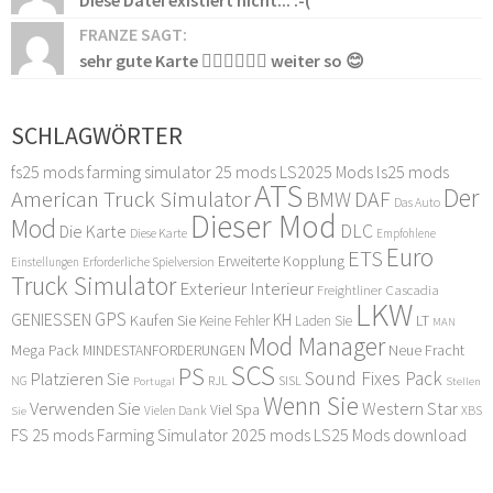
Diese Datei existiert nicht... :-(
FRANZE SAGT:
sehr gute Karte 👍🏻👍🏻👍🏻 weiter so 😊
SCHLAGWÖRTER
fs25 mods
farming simulator 25 mods
LS2025 Mods
ls25 mods
ATS
Der
American Truck Simulator
DAF
BMW
Das Auto
Dieser Mod
Mod
DLC
Die Karte
Diese Karte
Empfohlene
Euro
ETS
Erweiterte Kopplung
Erforderliche Spielversion
Einstellungen
Truck Simulator
Exterieur Interieur
Freightliner Cascadia
LKW
GPS
GENIESSEN
KH
Kaufen Sie
LT
Keine Fehler
Laden Sie
MAN
Mod Manager
Mega Pack
Neue Fracht
MINDESTANFORDERUNGEN
SCS
PS
Sound Fixes Pack
Platzieren Sie
SISL
RJL
NG
Stellen
Portugal
Wenn Sie
Verwenden Sie
Western Star
Viel Spa
XBS
Sie
Vielen Dank
FS 25 mods
Farming Simulator 2025 mods
LS25 Mods download