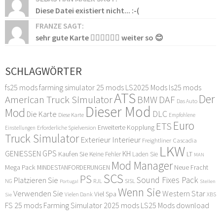
Diese Datei existiert nicht... :-(
FRANZE SAGT:
sehr gute Karte 👍🏻👍🏻👍🏻 weiter so 😊
SCHLAGWÖRTER
fs25 mods
farming simulator 25 mods
LS2025 Mods
ls25 mods
ATS
Der
American Truck Simulator
DAF
BMW
Das Auto
Dieser Mod
Mod
DLC
Die Karte
Diese Karte
Empfohlene
Euro
ETS
Erweiterte Kopplung
Erforderliche Spielversion
Einstellungen
Truck Simulator
Exterieur Interieur
Freightliner Cascadia
LKW
GPS
GENIESSEN
KH
Kaufen Sie
LT
Keine Fehler
Laden Sie
MAN
Mod Manager
Mega Pack
Neue Fracht
MINDESTANFORDERUNGEN
SCS
PS
Sound Fixes Pack
Platzieren Sie
SISL
RJL
NG
Stellen
Portugal
Wenn Sie
Verwenden Sie
Western Star
Viel Spa
XBS
Sie
Vielen Dank
FS 25 mods
Farming Simulator 2025 mods
LS25 Mods download