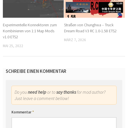
Experimentelle Konnektoren zum
Straßen von Chunghwa – Truck
Kombinieren von 1:1 Map Mods
Dream Road V3 RC 1.0-1.58 ETS2
v1.0 ETS2
MÄRZ 7, 2026
MAI 25, 2022
SCHREIBE EINEN KOMMENTAR
Do you
need help
or to
say thanks
for mod author?
Just leave a comment bellow!
Kommentar
*