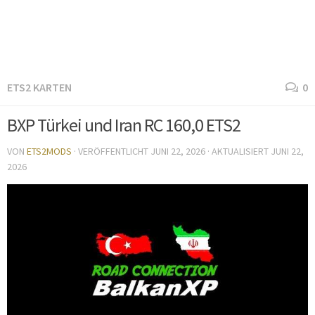
ETS2 KARTEN
0
BXP Türkei und Iran RC 160,0 ETS2
VON
ETS2MODS
· VERÖFFENTLICHT
JUNI 22, 2026
· AKTUALISIERT
JUNI 22,
2026