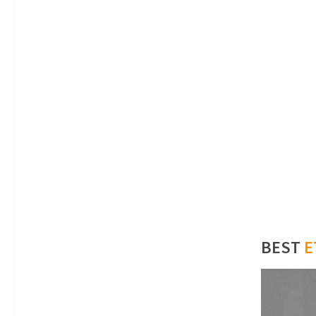
BEST
E