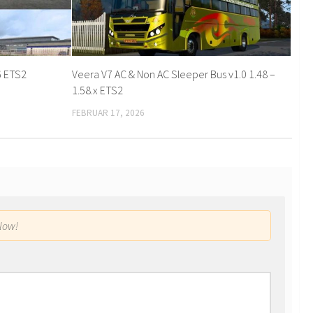
6 ETS2
Veera V7 AC & Non AC Sleeper Bus v1.0 1.48 –
1.58.x ETS2
FEBRUAR 17, 2026
low!