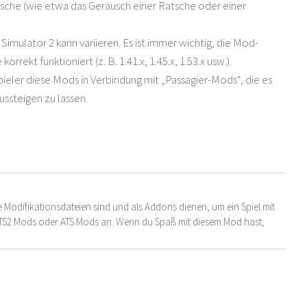
sche (wie etwa das Geräusch einer Ratsche oder einer
imulator 2 kann variieren. Es ist immer wichtig, die Mod-
ekt funktioniert (z. B. 1.41.x, 1.45.x, 1.53.x usw.).
ieler diese Mods in Verbindung mit „Passagier-Mods“, die es
ssteigen zu lassen.
 Modifikationsdateien sind und als Addons dienen, um ein Spiel mit
 ETS2 Mods oder ATS Mods an. Wenn du Spaß mit diesem Mod hast,