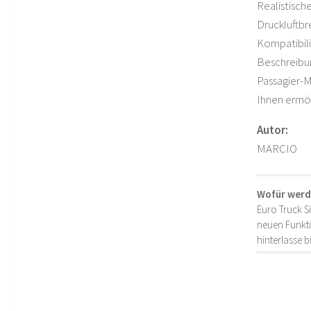
Realistisch
Druckluftbr
Kompatibili
Beschreibung
Passagier-M
Ihnen ermög
Autor:
MARCIO
Wofür werd
Euro Truck S
neuen Funkti
hinterlasse 