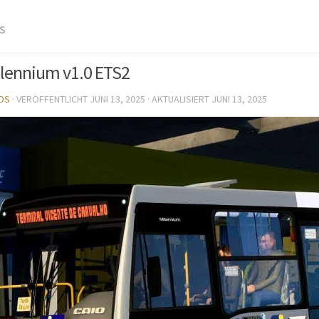
S
llennium v1.0 ETS2
DS
· VERÖFFENTLICHT
JUNI 13, 2025
· AKTUALISIERT
JUNI 13, 2025