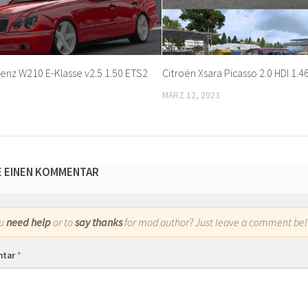
nz W210 E-Klasse v2.5 1.50 ETS2
Citroën Xsara Picasso 2.0 HDI 1.4
MÄRZ 12, 2023
E EINEN KOMMENTAR
ou
need help
or to
say thanks
for mod author? Just leave a comment bel
ntar
*