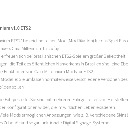
nnium v1.0 ETS2
nnium ETS2“ bezeichnet einen Mod (Modifikation) für das Spiel Euro
auers Caio Millennium hinzufügt.
erfreuen sich bei brasilianischen ETS2-Spielern großer Beliebtheit
gen, die Teil des öffentlichen Nahverkehrs in Brasilien sind, eine
 Funktionen von Caio Millennium Mods für ETS2:
 Modelle: Sie umfassen normalerweise verschiedene Versionen des Cai
ilden sollen.
e Fahrgestelle: Sie sind mit mehreren Fahrgestellen von Herstell
 der Konfigurationen wider, die im wirklichen Leben existieren.
Viele Mods ermöglichen Anpassungen, wie z. B. verschiedene Skins (
s Zubehör und sogar funktionale Digital Signage-Systeme.