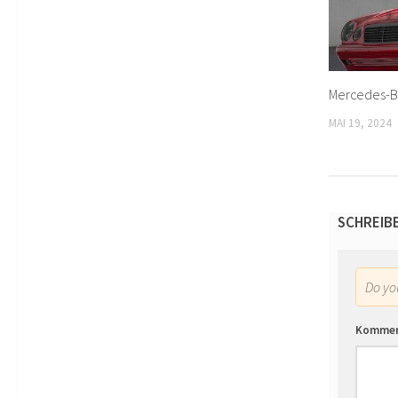
Mercedes-Be
MAI 19, 2024
SCHREIB
Do y
Komme