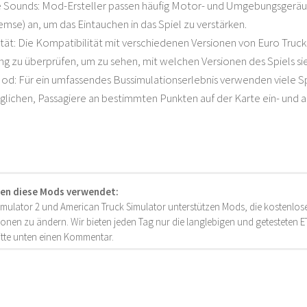
e Sounds: Mod-Ersteller passen häufig Motor- und Umgebungsgeräu
emse) an, um das Eintauchen in das Spiel zu verstärken.
tät: Die Kompatibilität mit verschiedenen Versionen von Euro Truck S
 zu überprüfen, um zu sehen, mit welchen Versionen des Spiels sie korr
od: Für ein umfassendes Bussimulationserlebnis verwenden viele Sp
lichen, Passagiere an bestimmten Punkten auf der Karte ein- und au
en diese Mods verwendet:
imulator 2 und American Truck Simulator unterstützen Mods, die kostenlose
onen zu ändern. Wir bieten jeden Tag nur die langlebigen und getesteten
bitte unten einen Kommentar.