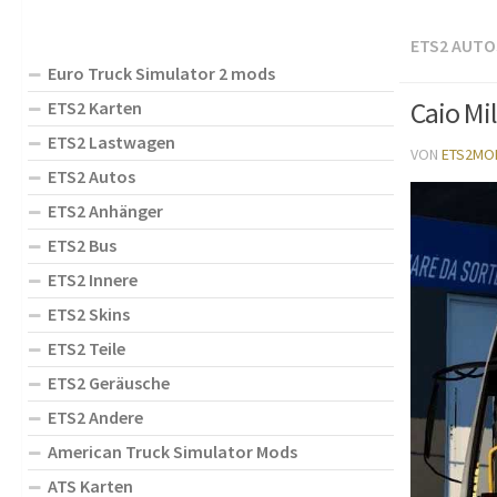
ETS2 AUTO
Euro Truck Simulator 2 mods
Caio Mi
ETS2 Karten
ETS2 Lastwagen
VON
ETS2MO
ETS2 Autos
ETS2 Anhänger
ETS2 Bus
ETS2 Innere
ETS2 Skins
ETS2 Teile
ETS2 Geräusche
ETS2 Andere
American Truck Simulator Mods
ATS Karten