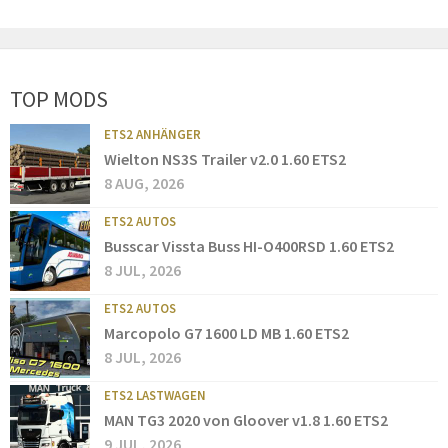
TOP MODS
ETS2 ANHÄNGER
Wielton NS3S Trailer v2.0 1.60 ETS2
8 AUG, 2026
ETS2 AUTOS
Busscar Vissta Buss HI-O400RSD 1.60 ETS2
8 JUL, 2026
ETS2 AUTOS
Marcopolo G7 1600 LD MB 1.60 ETS2
8 JUL, 2026
ETS2 LASTWAGEN
MAN TG3 2020 von Gloover v1.8 1.60 ETS2
9 JUL, 2026