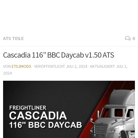
ATS TEILE
0
Cascadia 116” BBC Daycab v1.50 ATS
VON
ETS2MODS
· VERÖFFENTLICHT
JULI 2, 2024
· AKTUALISIERT
JULI 2,
2024