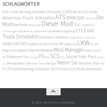
SCHLAGWÖRTER
fs25 mods
farming simulator 25 mods
LS2025 Mods
ls25 mods
ATS
Der
American Truck Simulator
DAF
BMW
Das Auto
Dieser Mod
Mod
DLC
Die Karte
Diese Karte
Empfohlene
Euro
ETS
Erweiterte Kopplung
Erforderliche Spielversion
Einstellungen
Truck Simulator
Exterieur Interieur
Freightliner Cascadia
LKW
GPS
GENIESSEN
KH
Kaufen Sie
LT
Keine Fehler
Laden Sie
MAN
Mod Manager
Mega Pack
Neue Fracht
MINDESTANFORDERUNGEN
SCS
PS
Sound Fixes Pack
Platzieren Sie
SISL
RJL
NG
Stellen
Portugal
Wenn Sie
Verwenden Sie
Western Star
Viel Spa
XBS
Sie
Vielen Dank
FS 25 mods
Farming Simulator 2025 mods
LS25 Mods download
© 2026. Alle Rechte vorbehalten.