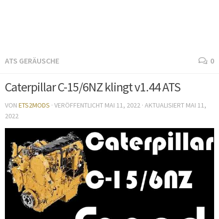
ATS GERÄUSCHE
0
Caterpillar C-15/6NZ klingt v1.44 ATS
VON
ETS2MODS
· VERÖFFENTLICHT
MAI 11, 2022
· AKTUALISIERT
MAI 11,
2022