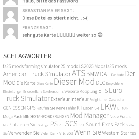
Hallo, bitte das Password
SEBASTIAN MAIER SAGT:
Diese Datei existiert nicht... :-(
FRANZE SAGT:
sehr gute Karte 👍🏻👍🏻👍🏻 weiter so 😊
SCHLAGWÖRTER
fs25 mods
farming simulator 25 mods
LS2025 Mods
ls25 mods
ATS
Der
American Truck Simulator
DAF
BMW
Das Auto
Dieser Mod
Mod
DLC
Die Karte
Diese Karte
Empfohlene
Euro
ETS
Erweiterte Kopplung
Erforderliche Spielversion
Einstellungen
Truck Simulator
Exterieur Interieur
Freightliner Cascadia
LKW
GPS
GENIESSEN
KH
Kaufen Sie
LT
Keine Fehler
Laden Sie
MAN
Mod Manager
Mega Pack
Neue Fracht
MINDESTANFORDERUNGEN
SCS
PS
Sound Fixes Pack
Platzieren Sie
SISL
RJL
NG
Stellen
Portugal
Wenn Sie
Verwenden Sie
Western Star
Viel Spa
XBS
Sie
Vielen Dank