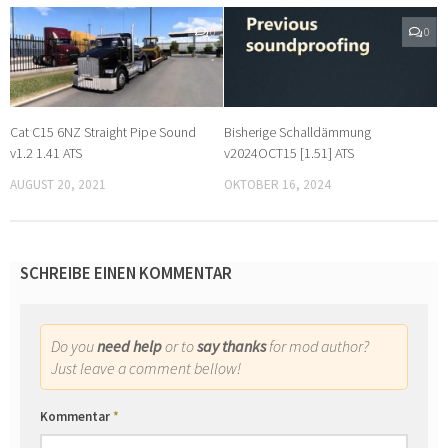
0
0
Cat C15 6NZ Straight Pipe Sound
Bisherige Schalldämmung
v1.2 1.41 ATS
v2024OCT15 [1.51] ATS
AUGUST 20, 2021
OKTOBER 16, 2024
SCHREIBE EINEN KOMMENTAR
Do you
need help
or to
say thanks
for mod author?
Just leave a comment bellow!
Kommentar
*