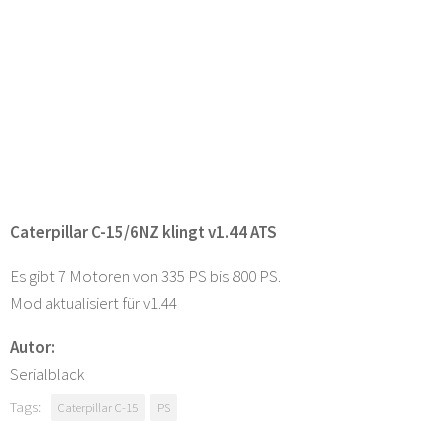
Caterpillar C-15/6NZ klingt v1.44 ATS
Es gibt 7 Motoren von 335 PS bis 800 PS.
Mod aktualisiert für v1.44
Autor:
Serialblack
Tags:
Caterpillar C-15
PS