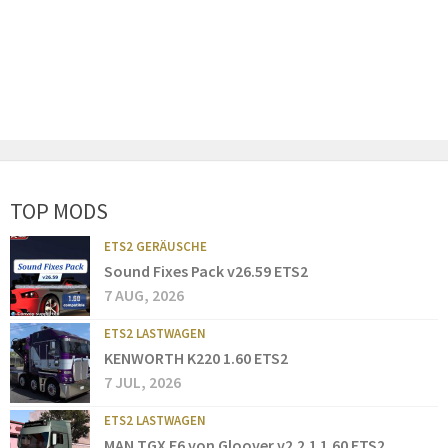
TOP MODS
ETS2 GERÄUSCHE
Sound Fixes Pack v26.59 ETS2
7 AUG, 2026
ETS2 LASTWAGEN
KENWORTH K220 1.60 ETS2
7 JUL, 2026
ETS2 LASTWAGEN
MAN TGX E6 von Gloover v2.2.1 1.60 ETS2