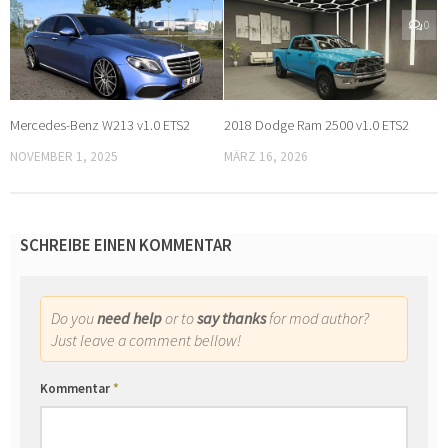
0
0
Mercedes-Benz W213 v1.0 ETS2
2018 Dodge Ram 2500 v1.0 ETS2
NOVEMBER 1, 2025
MÄRZ 16, 2026
SCHREIBE EINEN KOMMENTAR
Do you
need help
or to
say thanks
for mod author?
Just leave a comment bellow!
Kommentar
*