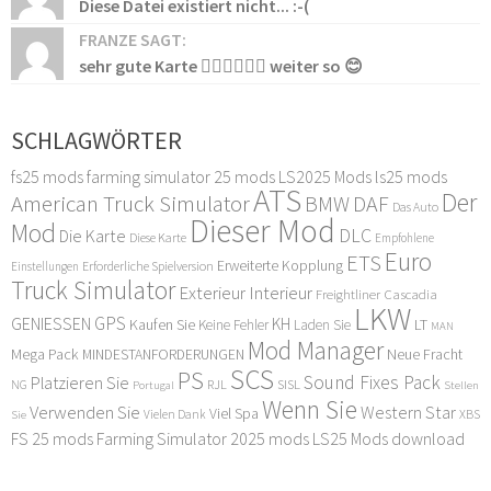
Diese Datei existiert nicht... :-(
FRANZE SAGT:
sehr gute Karte 👍🏻👍🏻👍🏻 weiter so 😊
SCHLAGWÖRTER
fs25 mods
farming simulator 25 mods
LS2025 Mods
ls25 mods
ATS
Der
American Truck Simulator
DAF
BMW
Das Auto
Dieser Mod
Mod
DLC
Die Karte
Diese Karte
Empfohlene
Euro
ETS
Erweiterte Kopplung
Erforderliche Spielversion
Einstellungen
Truck Simulator
Exterieur Interieur
Freightliner Cascadia
LKW
GPS
GENIESSEN
KH
Kaufen Sie
LT
Keine Fehler
Laden Sie
MAN
Mod Manager
Mega Pack
Neue Fracht
MINDESTANFORDERUNGEN
SCS
PS
Sound Fixes Pack
Platzieren Sie
SISL
RJL
NG
Stellen
Portugal
Wenn Sie
Verwenden Sie
Western Star
Viel Spa
XBS
Sie
Vielen Dank
FS 25 mods
Farming Simulator 2025 mods
LS25 Mods download