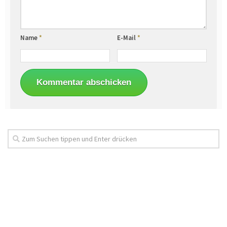
Name
*
E-Mail
*