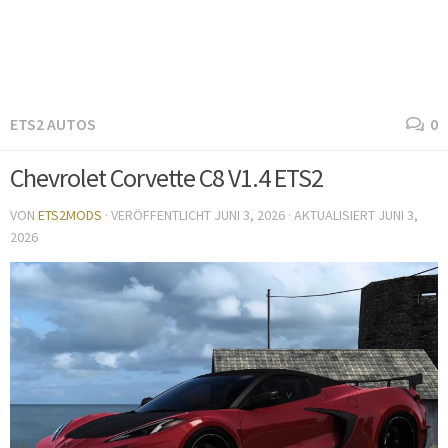
ETS2 AUTOS
0
Chevrolet Corvette C8 V1.4 ETS2
VON
ETS2MODS
· VERÖFFENTLICHT
JUNI 3, 2026
· AKTUALISIERT
JUNI 3,
2026