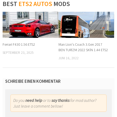
BEST
ETS2 AUTOS
MODS
0
0
Ferrari F430 1.56 ETS2
Man Lion's Coach 3.Gen 2017
BEN TURİZM 2022 SKİN 1.44 ETS2
SEPTEMBER 23, 2025
JUNI 16, 2022
SCHREIBE EINEN KOMMENTAR
Do you
need help
or to
say thanks
for mod author?
Just leave a comment bellow!