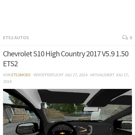
ETS2 AUTOS
0
Chevrolet S10 High Country 2017 V5.9 1.50
ETS2
VON
ETS2MODS
· VERÖFFENTLICHT
JULI 27, 2024
· AKTUALISIERT
JULI 27,
2024