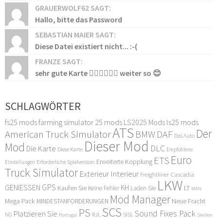
GRAUERWOLF62 SAGT:
Hallo, bitte das Password
SEBASTIAN MAIER SAGT:
Diese Datei existiert nicht... :-(
FRANZE SAGT:
sehr gute Karte 👍🏻👍🏻👍🏻 weiter so 😊
SCHLAGWÖRTER
fs25 mods
farming simulator 25 mods
LS2025 Mods
ls25 mods
ATS
Der
American Truck Simulator
DAF
BMW
Das Auto
Dieser Mod
Mod
DLC
Die Karte
Diese Karte
Empfohlene
Euro
ETS
Erweiterte Kopplung
Erforderliche Spielversion
Einstellungen
Truck Simulator
Exterieur Interieur
Freightliner Cascadia
LKW
GPS
GENIESSEN
KH
Kaufen Sie
LT
Keine Fehler
Laden Sie
MAN
Mod Manager
Mega Pack
Neue Fracht
MINDESTANFORDERUNGEN
SCS
PS
Sound Fixes Pack
Platzieren Sie
SISL
RJL
NG
Stellen
Portugal