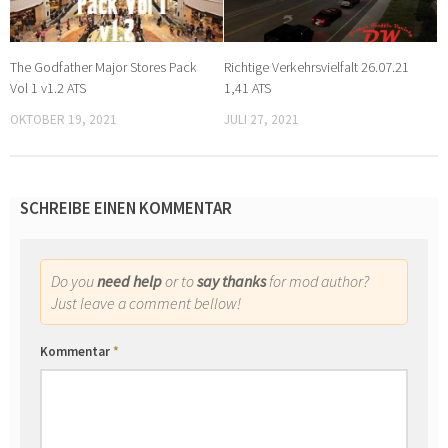
The Godfather Major Stores Pack
Richtige Verkehrsvielfalt 26.07.21
Vol 1 v1.2 ATS
1,41 ATS
OKTOBER 19, 2021
JULI 27, 2021
SCHREIBE EINEN KOMMENTAR
Do you
need help
or to
say thanks
for mod author?
Just leave a comment bellow!
Kommentar
*