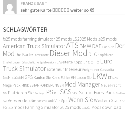
FRANZE SAGT:
sehr gute Karte 👍🏻👍🏻👍🏻 weiter so 😊
SCHLAGWÖRTER
fs25 mods
farming simulator 25 mods
LS2025 Mods
ls25 mods
ATS
Der
American Truck Simulator
DAF
BMW
Das Auto
Dieser Mod
Mod
DLC
Die Karte
Diese Karte
Empfohlene
Euro
ETS
Erweiterte Kopplung
Erforderliche Spielversion
Einstellungen
Truck Simulator
Exterieur Interieur
Freightliner Cascadia
LKW
GPS
GENIESSEN
KH
Kaufen Sie
LT
Keine Fehler
Laden Sie
MAN
Mod Manager
Mega Pack
Neue Fracht
MINDESTANFORDERUNGEN
SCS
PS
Sound Fixes Pack
Platzieren Sie
SISL
RJL
NG
Stellen
Portugal
Wenn Sie
Verwenden Sie
Western Star
Viel Spa
XBS
Sie
Vielen Dank
FS 25 mods
Farming Simulator 2025 mods
LS25 Mods download