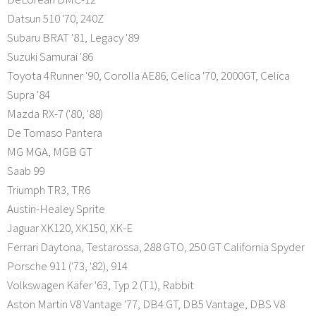
Datsun 510 '70, 240Z
Subaru BRAT '81, Legacy '89
Suzuki Samurai '86
Toyota 4Runner '90, Corolla AE86, Celica '70, 2000GT, Celica
Supra '84
Mazda RX-7 ('80, '88)
De Tomaso Pantera
MG MGA, MGB GT
Saab 99
Triumph TR3, TR6
Austin-Healey Sprite
Jaguar XK120, XK150, XK-E
Ferrari Daytona, Testarossa, 288 GTO, 250 GT California Spyder
Porsche 911 ('73, '82), 914
Volkswagen Käfer '63, Typ 2 (T1), Rabbit
Aston Martin V8 Vantage '77, DB4 GT, DB5 Vantage, DBS V8