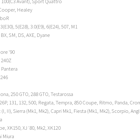
, 100(C3 Avant), Sport Quattro
 Cooper, Healey
rboR
(E30), 5(E28), 3.0(E9), 6(E24), 507, M1
 BX, SM, DS, AXE, Dyane
ore '90
, 240Z
 Pantera
 246
tona, 250 GTO, 288 GTO, Testarossa
126P, 131, 132, 500, Regata, Tempra, 850 Coupe, Ritmo, Panda, Cro
(I, II), Sierra (Mk1, Mk2), Capri Mk1, Fiesta (Mk1, Mk2), Scorpio, Angli
a
pe, XK150, XJ '80, Mk2, XK120
i Miura