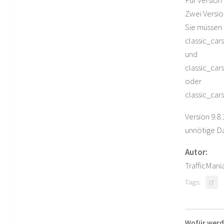
Für Version 
Zwei Versio
Sie müssen
classic_car
und
classic_car
oder
classic_car
Version 9.8
unnötige Da
Autor:
TrafficMani
Tags:
LT
Wofür werd