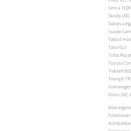
Simca 1100
Skoda 100,
Subaru Lega
Suzuki-Sam
Talbot Hor
Tatra 613
Tofas Mura
Toyota Coro
Trabant 60
Triumph TR
Volkswagen K
Volvo 242,
Alles eigens
Funktioniert
Kompatibel