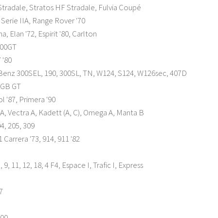
Stradale, Stratos HF Stradale, Fulvia Coupé
Serie IIA, Range Rover '70
a, Elan '72, Espirit '80, Carlton
500GT
 '80
enz 300SEL, 190, 300SL, TN, W124, S124, W126sec, 407D
GB GT
l '87, Primera '90
A, Vectra A, Kadett (A, C), Omega A, Manta B
4, 205, 309
 Carrera '73, 914, 911 '82
 9, 11, 12, 18, 4 F4, Espace I, Trafic I, Express
7
600