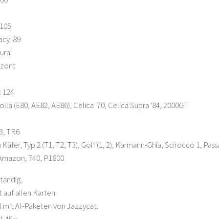
 105
cy '89
urai
izont
t 124
lla (E80, AE82, AE86), Celica '70, Celica Supra '84, 2000GT
1
3, TR6
äfer, Typ 2 (T1, T2, T3), Golf (1, 2), Karmann-Ghia, Scirocco 1, Pass
 Amazon, 740, P1800
tändig.
 auf allen Karten.
 mit AI-Paketen von Jazzycat.