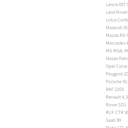
Lancia 037 
Land Rover 
Lotus Cortin
Maserati 3
Mazda RX-7
Mercedes-B
MG MGA, M
Nissan Patro
Opel Corsa 
Peugeot 20
Porsche 911
RAF 2203
Renault 4, 5,
Rover SD1
RUF CTR '8
Saab 99
Platz 127, 