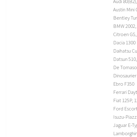
Audi 80(B2)
Austin Mini
Bentley Tu
BMW 2002, 3
Citroen GS,
Dacia 1300
Daihatsu Cu
Datsun 510
De Tomaso
Dinosaurier
Ebro F350
Ferrari Day
Fiat 125P, 
Ford Escort 
Isuzu-Piazz
Jaguar E-Ty
Lamborghin