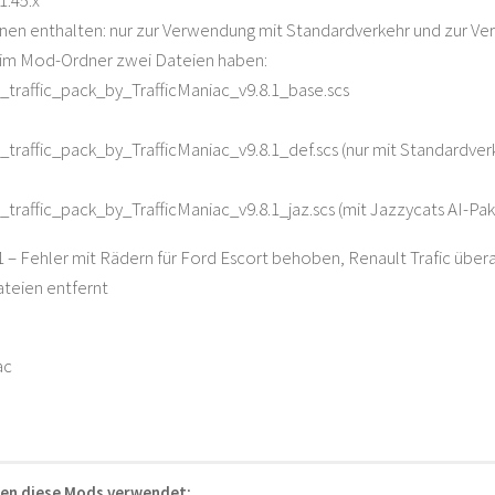
1.45.x
nen enthalten: nur zur Verwendung mit Standardverkehr und zur V
 im Mod-Ordner zwei Dateien haben:
s_traffic_pack_by_TrafficManiac_v9.8.1_base.scs
s_traffic_pack_by_TrafficManiac_v9.8.1_def.scs (nur mit Standardver
s_traffic_pack_by_TrafficManiac_v9.8.1_jaz.scs (mit Jazzycats AI-Pak
.1 – Fehler mit Rädern für Ford Escort behoben, Renault Trafic überar
teien entfernt
ac
en diese Mods verwendet: