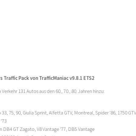
s Traffic Pack von TrafficManiac v9.8.1 ETS2
 Verkehr 131 Autos aus den 60., 70., 80. Jahren hinzu:
33, 75, 90, Giulia Sprint, Alfetta GTV, Montreal, Spider '86, 1750 GT
 '73
n DB4 GT Zagato, V8 Vantage '77, DB5 Vantage