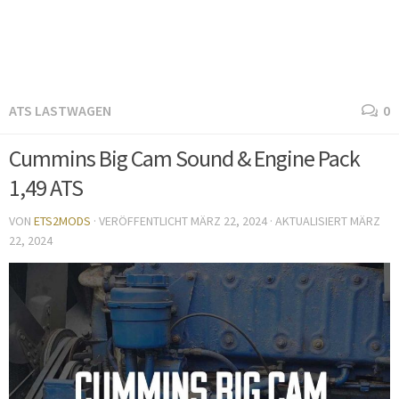
ATS LASTWAGEN
0
Cummins Big Cam Sound & Engine Pack
1,49 ATS
VON
ETS2MODS
· VERÖFFENTLICHT
MÄRZ 22, 2024
· AKTUALISIERT
MÄRZ
22, 2024