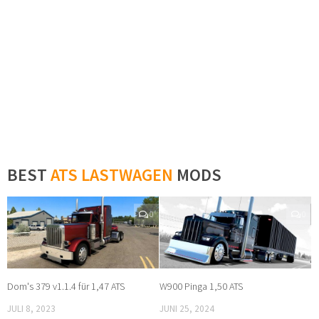
BEST
ATS LASTWAGEN
MODS
0
0
Dom's 379 v1.1.4 für 1,47 ATS
W900 Pinga 1,50 ATS
JULI 8, 2023
JUNI 25, 2024