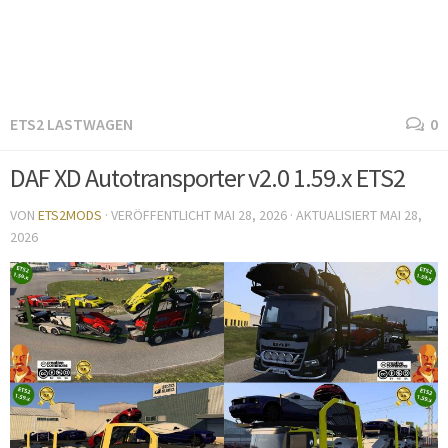
ETS2 LASTWAGEN
0
DAF XD Autotransporter v2.0 1.59.x ETS2
VON
ETS2MODS
· VERÖFFENTLICHT
MAI 28, 2026
· AKTUALISIERT
MAI 28,
2026