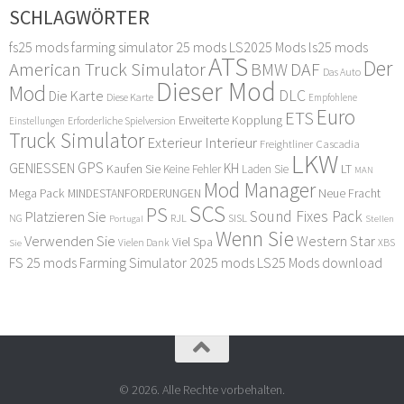
SCHLAGWÖRTER
fs25 mods
farming simulator 25 mods
LS2025 Mods
ls25 mods
ATS
Der
American Truck Simulator
DAF
BMW
Das Auto
Dieser Mod
Mod
DLC
Die Karte
Diese Karte
Empfohlene
Euro
ETS
Erweiterte Kopplung
Erforderliche Spielversion
Einstellungen
Truck Simulator
Exterieur Interieur
Freightliner Cascadia
LKW
GPS
GENIESSEN
KH
Kaufen Sie
LT
Keine Fehler
Laden Sie
MAN
Mod Manager
Mega Pack
Neue Fracht
MINDESTANFORDERUNGEN
SCS
PS
Sound Fixes Pack
Platzieren Sie
SISL
RJL
NG
Stellen
Portugal
Wenn Sie
Verwenden Sie
Western Star
Viel Spa
XBS
Sie
Vielen Dank
FS 25 mods
Farming Simulator 2025 mods
LS25 Mods download
© 2026. Alle Rechte vorbehalten.