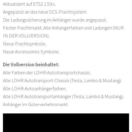
Aktualisiert auf ETS2 1.59.x.
Angepasst an das neue SCS-Frachtsystem.
Die Ladungssicherung im Anhänger wurde angepasst.
Fester Frachtmarkt. Alle Anhängerfarben und Ladungen (NUR
IN DER VOLLVERSION).
Neue Frachtsymbole.
Neue Accessoires-Symbole.
Die Vollversion beinhaltet:
Alle Farben der LOHR-Autotransportchassis.
Alle LOHR Autotransport-Chassis (Tesla, Lambo & Mustang).
Alle LOHR-Autoanhängerfarben.
Alle LOHR Autotransportanhänger (Tesla, Lambo & Mustang).
Anhänger im Güterverkehrsmarkt.