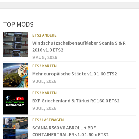
TOP MODS
ETS2 ANDERE
Windschutzscheibenaufkleber Scania S & R
2016 v1.0 ETS2
9 AUG, 2026
ETS2 KARTEN
Mehr europäische Städte v1.0 1.60 ETS2
9 JUL, 2026
ETS2 KARTEN
BXP Griechenland & Türkei RC 160.0 ETS2
9 JUL, 2026
ETS2 LASTWAGEN
SCANIA R560 V8 ABROLL + BDF
CONTAINERTRAILER v1.0 1.60.x ETS2