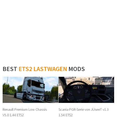
BEST
ETS2 LASTWAGEN
MODS
0
0
Renault Premium Low Chassis
Scania PGR-Serie von JUseeT v1.3
V5.0 1.44 ETS2
1.54 ETS2