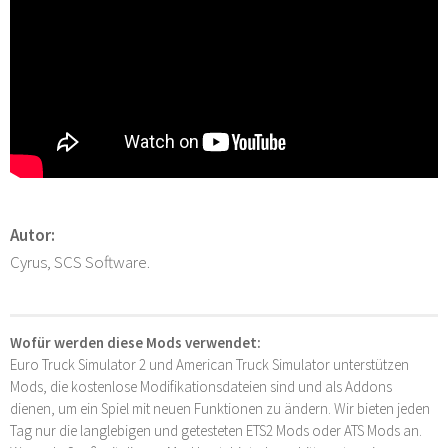
Autor:
Cyrus, SCS Software.
Wofür werden diese Mods verwendet:
Euro Truck Simulator 2 und American Truck Simulator unterstützen
Mods, die kostenlose Modifikationsdateien sind und als Addons
dienen, um ein Spiel mit neuen Funktionen zu ändern. Wir bieten jeden
Tag nur die langlebigen und getesteten ETS2 Mods oder ATS Mods an.