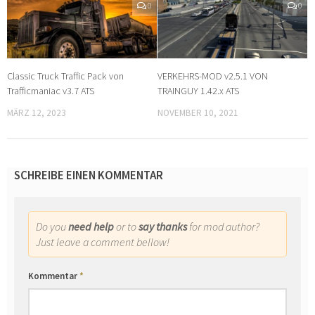
0
0
Classic Truck Traffic Pack von
VERKEHRS-MOD v2.5.1 VON
Trafficmaniac v3.7 ATS
TRAINGUY 1.42.x ATS
MÄRZ 12, 2023
NOVEMBER 10, 2021
SCHREIBE EINEN KOMMENTAR
Do you
need help
or to
say thanks
for mod author?
Just leave a comment bellow!
Kommentar
*