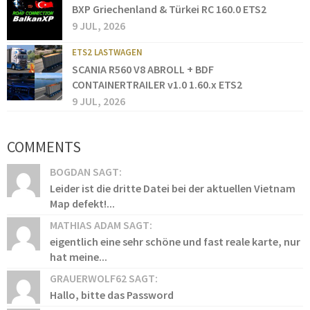
BXP Griechenland & Türkei RC 160.0 ETS2
9 JUL, 2026
ETS2 LASTWAGEN
SCANIA R560 V8 ABROLL + BDF
CONTAINERTRAILER v1.0 1.60.x ETS2
9 JUL, 2026
COMMENTS
BOGDAN SAGT:
Leider ist die dritte Datei bei der aktuellen Vietnam
Map defekt!...
MATHIAS ADAM SAGT:
eigentlich eine sehr schöne und fast reale karte, nur
hat meine...
GRAUERWOLF62 SAGT:
Hallo, bitte das Password