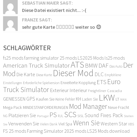
SEBASTIAN MAIER SAGT:
Diese Datei existiert nicht... :-(
FRANZE SAGT:
sehr gute Karte 👍🏻👍🏻👍🏻 weiter so 😊
SCHLAGWÖRTER
fs25 mods
farming simulator 25 mods
LS2025 Mods
ls25 mods
ATS
Der
American Truck Simulator
DAF
BMW
Das Auto
Dieser Mod
Mod
DLC
Die Karte
Diese Karte
Empfohlene
Euro
ETS
Erweiterte Kopplung
Erforderliche Spielversion
Einstellungen
Truck Simulator
Exterieur Interieur
Freightliner Cascadia
LKW
GPS
GENIESSEN
KH
Kaufen Sie
LT
Keine Fehler
Laden Sie
MAN
Mod Manager
Mega Pack
Neue Fracht
MINDESTANFORDERUNGEN
SCS
PS
Sound Fixes Pack
Platzieren Sie
SISL
RJL
NG
Stellen
Portugal
Wenn Sie
Verwenden Sie
Western Star
Viel Spa
XBS
Sie
Vielen Dank
FS 25 mods
Farming Simulator 2025 mods
LS25 Mods download