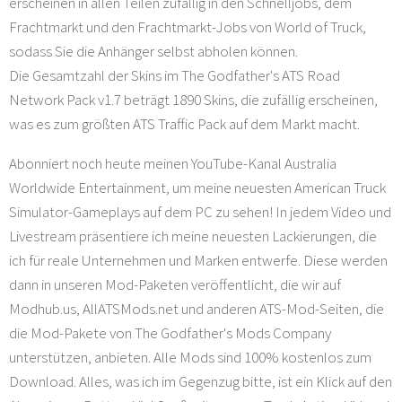
erscheinen in allen Teilen zufällig in den Schnelljobs, dem
Frachtmarkt und den Frachtmarkt-Jobs von World of Truck,
sodass Sie die Anhänger selbst abholen können.
Die Gesamtzahl der Skins im The Godfather's ATS Road
Network Pack v1.7 beträgt 1890 Skins, die zufällig erscheinen,
was es zum größten ATS Traffic Pack auf dem Markt macht.
Abonniert noch heute meinen YouTube-Kanal Australia
Worldwide Entertainment, um meine neuesten American Truck
Simulator-Gameplays auf dem PC zu sehen! In jedem Video und
Livestream präsentiere ich meine neuesten Lackierungen, die
ich für reale Unternehmen und Marken entwerfe. Diese werden
dann in unseren Mod-Paketen veröffentlicht, die wir auf
Modhub.us, AllATSMods.net und anderen ATS-Mod-Seiten, die
die Mod-Pakete von The Godfather's Mods Company
unterstützen, anbieten. Alle Mods sind 100% kostenlos zum
Download. Alles, was ich im Gegenzug bitte, ist ein Klick auf den