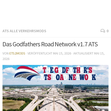
ATS ALLE VERKEHRSMODS
0
Das Godfathers Road Network v1.7 ATS
VON
ETS2MODS
· VERÖFFENTLICHT
MAI 15, 2026
· AKTUALISIERT
MAI 15,
2026